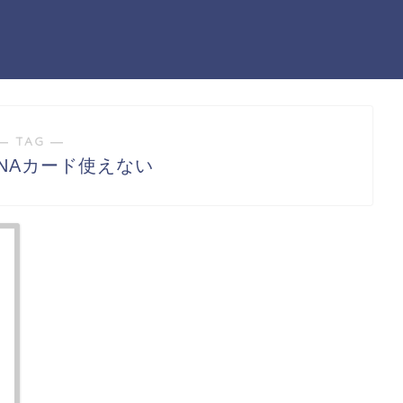
― TAG ―
NAカード使えない