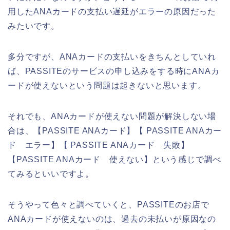
用したANAカードの支払い遅延がエラーの原因だった
みたいです。
多分ですが、ANAカードの支払いをきちんとしていれ
ば、PASSITEのサービスの申し込みをする時にANAカ
ードが使えないという問題は起きないと思います。
それでも、ANAカードが使えない問題が解決しない場
合は、【PASSITE ANAカード】【 PASSITE ANAカー
ド エラー】【 PASSITE ANAカード 失敗】
【PASSITE ANAカード 使えない】という感じで調べ
てみるといいですよ。
そうやって色々と調べていくと、PASSITEのお店で
ANAカードが使えないのは、過去の未払いが原因なの