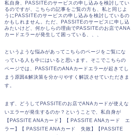
私自身、PASSITEのサービスの申し込みを検討してい
るのですが、こちらの記事をご覧の方も、私と同じよ
うにPASSITEのサービスの申し込みを検討しているの
かもしれません。ただ、PASSITEのサービスに申し込
みたいけど、何かしらの理由でPASSITEのお店でANA
カードエラーが発生して困っている、、、
というような悩みがあってこちらのページをご覧にな
っている人も中にはいると思います。そこでこちらの
ページでは、PASSITEのANAカードエラーが起きてし
まう原因&解決策を分かりやすく解説させていただきま
す。
まず、どうしてPASSITEのお店でANAカードが使えな
いエラーが発生するのか？ということで、私自身が
【PASSITE ANAカード】【 PASSITE ANAカード エ
ラー】【 PASSITE ANAカード 失敗】【PASSITE