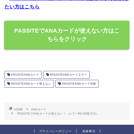
たい方はこちら
PASSITEでANAカードが使えない方はこ
ちらをクリック
PASSITEANAカード
PASSITEANAカードエラー
PASSITEANAカード使えない
PASSITEANAカード失敗
HOME
ANAカード
PASSITEでANAカードが使えない！（エラー時の対処方法）
プライバシーポリシー
免責事項