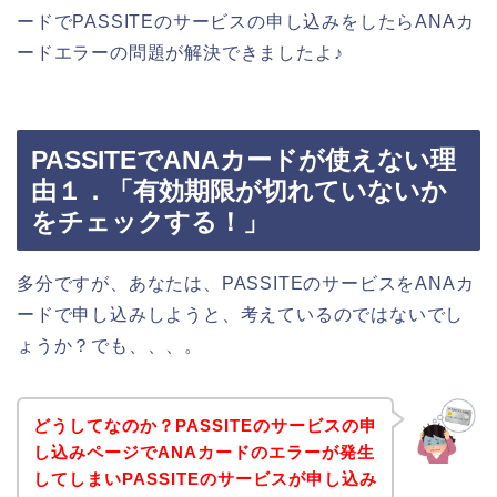
ードでPASSITEのサービスの申し込みをしたらANAカ
ードエラーの問題が解決できましたよ♪
PASSITEでANAカードが使えない理
由１．「有効期限が切れていないか
をチェックする！」
多分ですが、あなたは、PASSITEのサービスをANAカ
ードで申し込みしようと、考えているのではないでし
ょうか？でも、、、。
どうしてなのか？PASSITEのサービスの申
し込みページでANAカードのエラーが発生
してしまいPASSITEのサービスが申し込み