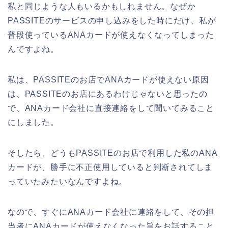
私と同じような人もいるかもしれません。なぜか
PASSITEのサービスの申し込みをした時にだけ、私が
普段使っているANAカードが使えなくなってしまった
んですよね。
私は、PASSITEのお店でANAカードが使えない原因
は、PASSITEのお店にあるわけじゃないと思ったの
で、ANAカード会社に直接連絡をして聞いてみること
にしました。
そしたら、どうもPASSITEのお店で利用した私のANA
カードが、勝手に不正使用していると判断されてしま
っていたみたいなんですよね。
なので、すぐにANAカード会社に連絡をして、その担
当者にANAカードが使えなくなった旨をお話すること