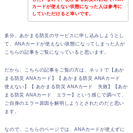
カードが使えない状態になった人は参考に
していただけると幸いです。
多分、あかまる防災のサービスに申し込みしようとし
て、ANAカードが使えない状態になってしまった人が
こちらの記事をご覧になっていると思います。
だから、こちらの記事をご覧の方は、ネットで【あか
まる防災 ANAカード】【 あかまる防災 ANAカード
使えない】【 あかまる防災 ANAカード 失敗】【あか
まる防災 ANAカード エラー】という感じで調べて、
ご自身のエラー原因を解明しようとされたのだと思い
ます。
なので、こちらのページでは、ANAカードが使えずに