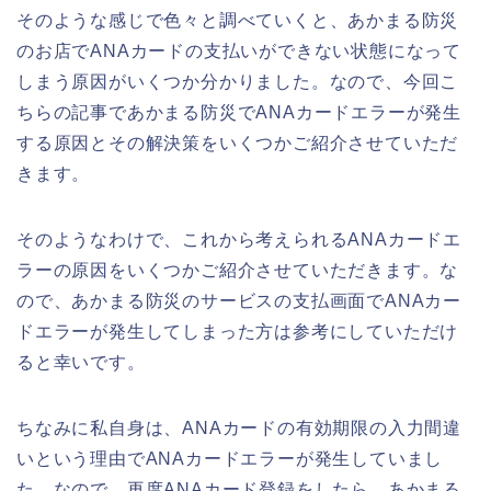
そのような感じで色々と調べていくと、あかまる防災
のお店でANAカードの支払いができない状態になって
しまう原因がいくつか分かりました。なので、今回こ
ちらの記事であかまる防災でANAカードエラーが発生
する原因とその解決策をいくつかご紹介させていただ
きます。
そのようなわけで、これから考えられるANAカードエ
ラーの原因をいくつかご紹介させていただきます。な
ので、あかまる防災のサービスの支払画面でANAカー
ドエラーが発生してしまった方は参考にしていただけ
ると幸いです。
ちなみに私自身は、ANAカードの有効期限の入力間違
いという理由でANAカードエラーが発生していまし
た。なので、再度ANAカード登録をしたら、あかまる