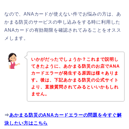
なので、ANAカードが使えない件でお悩みの方は、あ
かまる防災のサービスの申し込みをする時に利用した
ANAカードの有効期限を確認されてみることをオスス
メします。
いかがだったでしょうか？これまで説明し
てきたように、あかまる防災のお店でANA
カードエラーが発生する原因は様々ありま
す。後は、下記あかまる防災の公式サイト
より、直接質問されてみるといいかもしれ
ません。
⇒
あかまる防災のANAカードエラーの問題を今すぐ解
決したい方はこちら