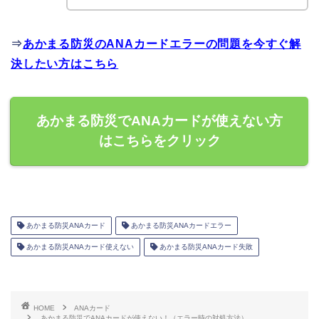
⇒
あかまる防災のANAカードエラーの問題を今すぐ解
決したい方はこちら
あかまる防災でANAカードが使えない方
はこちらをクリック
あかまる防災ANAカード
あかまる防災ANAカードエラー
あかまる防災ANAカード使えない
あかまる防災ANAカード失敗
HOME
ANAカード
あかまる防災でANAカードが使えない！（エラー時の対処方法）