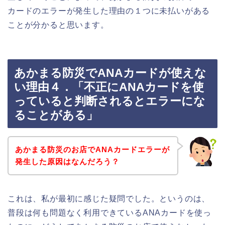
カードのエラーが発生した理由の１つに未払いがある
ことが分かると思います。
あかまる防災でANAカードが使えな
い理由４．「不正にANAカードを使
っていると判断されるとエラーにな
ることがある」
あかまる防災のお店でANAカードエラーが
発生した原因はなんだろう？
これは、私が最初に感じた疑問でした。というのは、
普段は何も問題なく利用できているANAカードを使っ