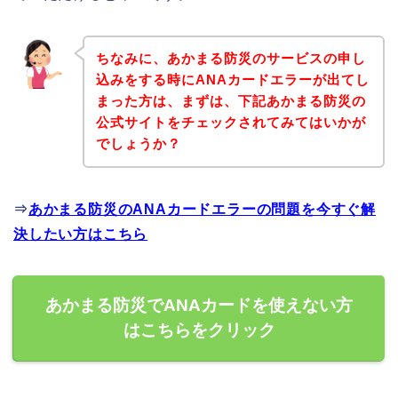
ちなみに、あかまる防災のサービスの申し
込みをする時にANAカードエラーが出てし
まった方は、まずは、下記あかまる防災の
公式サイトをチェックされてみてはいかが
でしょうか？
⇒
あかまる防災のANAカードエラーの問題を今すぐ解
決したい方はこちら
あかまる防災でANAカードを使えない方
はこちらをクリック