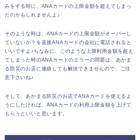
みをする時に、ANAカードの上限金額を超えてしまっ
たのかもしれませんよ♪
そのような時は、ANAカードの上限金額がオーバーし
ていないか？を直接ANAカードの会社に電話されると
いいですよ♪ちなみに、このような上限利用金額を超え
てしまった時のANAカードのエラーの問題は、あかま
る防災のお店に連絡しても解決できませんので、ご注
意下さいね♪
そして、あかまる防災のお店でANAカードを使えるよ
うにしたければ、ANAカードの利用上限金額を上げて
もらうといいと思います。