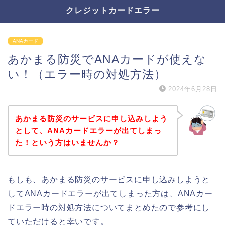
クレジットカードエラー
ANAカード
あかまる防災でANAカードが使えな
い！（エラー時の対処方法）
2024年6月28日
あかまる防災のサービスに申し込みしよう
として、ANAカードエラーが出てしまっ
た！という方はいませんか？
もしも、あかまる防災のサービスに申し込みしようと
してANAカードエラーが出てしまった方は、ANAカー
ドエラー時の対処方法についてまとめたので参考にし
ていただけると幸いです。