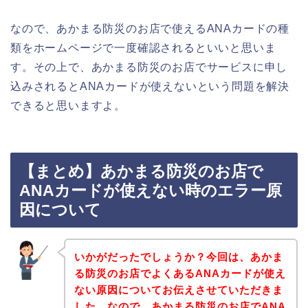
なので、あかまる防災のお店で使えるANAカードの種
類をホームページで一度確認されるといいと思いま
す。その上で、あかまる防災のお店でサービスに申し
込みされるとANAカードが使えないという問題を解決
できると思いますよ。
【まとめ】あかまる防災のお店で
ANAカードが使えない時のエラー原
因について
いかがだったでしょうか？今回は、あかま
る防災のお店でよくあるANAカードが使え
ない原因についてお伝えさせていただきま
した。なので、あかまる防災のお店でANA