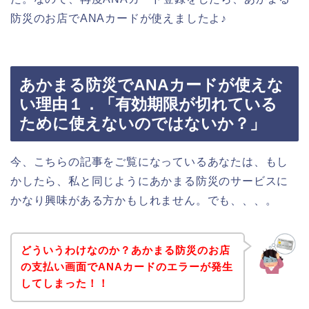
防災のお店でANAカードが使えましたよ♪
あかまる防災でANAカードが使えな
い理由１．「有効期限が切れている
ために使えないのではないか？」
今、こちらの記事をご覧になっているあなたは、もし
かしたら、私と同じようにあかまる防災のサービスに
かなり興味がある方かもしれません。でも、、、。
どういうわけなのか？あかまる防災のお店
の支払い画面でANAカードのエラーが発生
してしまった！！