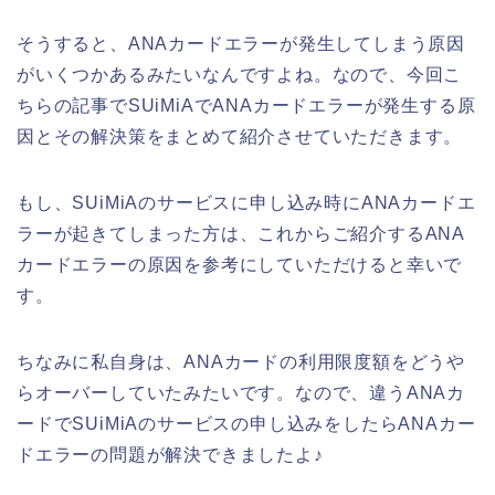
そうすると、ANAカードエラーが発生してしまう原因
がいくつかあるみたいなんですよね。なので、今回こ
ちらの記事でSUiMiAでANAカードエラーが発生する原
因とその解決策をまとめて紹介させていただきます。
もし、SUiMiAのサービスに申し込み時にANAカードエ
ラーが起きてしまった方は、これからご紹介するANA
カードエラーの原因を参考にしていただけると幸いで
す。
ちなみに私自身は、ANAカードの利用限度額をどうや
らオーバーしていたみたいです。なので、違うANAカ
ードでSUiMiAのサービスの申し込みをしたらANAカー
ドエラーの問題が解決できましたよ♪