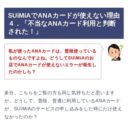
SUiMiAでANAカードが使えない理由
４．「不当なANAカード利用と判断
された！」
私が使ったANAカードは、普段使っている
ものなんですよね。どうしてSUiMiAのお
店でANAカードが使えないエラーが発生し
たのかしら？
多分、こちらをご覧の方も同じ気持ちだと思います
が、どうして、普段、普通に利用しているANAカード
が、SUiMiAのサービスの申し込みをした時にだけ使え
なかったのか？