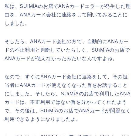
私は、SUiMiAのお店でANAカードエラーが発生した理
由を、ANAカード会社に連絡をして聞いてみることに
しました。
そしたら、ANAカード会社の方で、自動的にANAカー
ドの不正利用と判断していたらしく、SUiMiAのお店で
ANAカードが使えなかったみたいなんですよね。
なので、すぐにANAカード会社に連絡をして、その担
当者にANAカードが使えなくなった旨をお話すること
にしました。そしたら、SUiMiAのお店で利用したANA
カードは、不正利用ではない旨を分かってくれたよう
で、その後は、SUiMiAのお店でANAカードが問題なく
利用できるようになりましたよ。