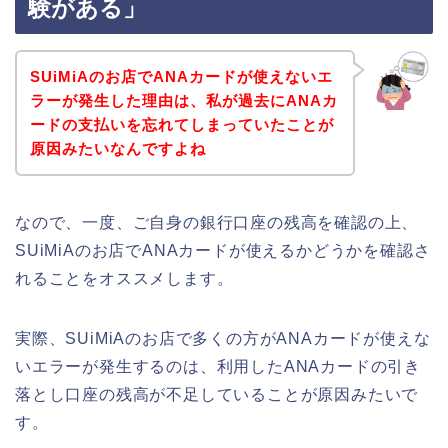
験がある」
SUiMiAのお店でANAカードが使えないエ
ラーが発生した理由は、私が過去にANAカ
ードの支払いを忘れてしまっていたことが
原因みたいなんですよね
なので、一度、ご自身の銀行口座の残高を確認の上、
SUiMiAのお店でANAカードが使えるかどうかを確認さ
れることをオススメします。
実際、SUiMiAのお店で多くの方がANAカードが使えな
いエラーが発生するのは、利用したANAカードの引き
落とし口座の残高が不足していることが原因みたいで
す。