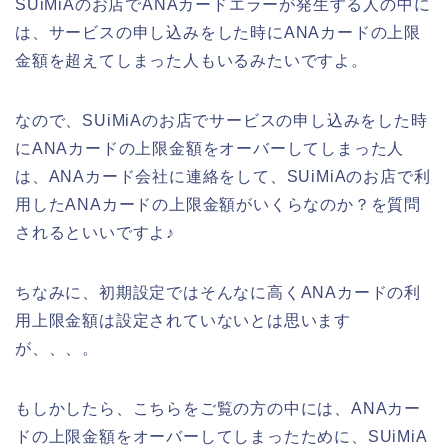
SUiMiAのお店でANAカードエラーが発生する人の中に
は、サービスの申し込みをした時にANAカードの上限
金額を超えてしまった人もいるみたいですよ。
なので、SUiMiAのお店でサービスの申し込みをした時
にANAカードの上限金額をオーバーしてしまった人
は、ANAカード会社に連絡をして、SUiMiAのお店で利
用したANAカードの上限金額がいくらなのか？を質問
されるといいですよ♪
ちなみに、初期設定ではそんなに高くANAカードの利
用上限金額は設定されていないとは思います
が、、、。
もしかしたら、こちらをご覧の方の中には、ANAカー
ドの上限金額をオーバーしてしまったために、SUiMiA