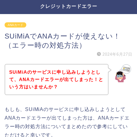
クレジットカードエラー
ANAカード
SUiMiAでANAカードが使えない！
（エラー時の対処方法）
2024年6月27日
SUiMiAのサービスに申し込みしようとし
て、ANAカードエラーが出てしまった！と
いう方はいませんか？
もしも、SUiMiAのサービスに申し込みしようとして
ANAカードエラーが出てしまった方は、ANAカードエ
ラー時の対処方法についてまとめたので参考にしてい
ただけると幸いです。