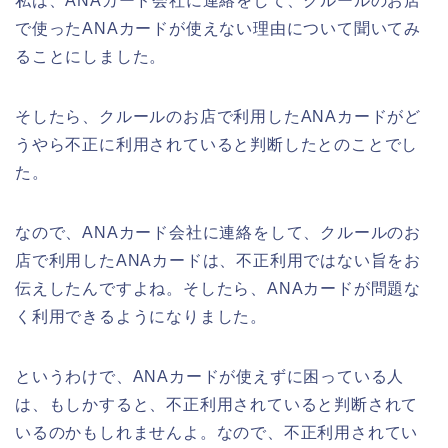
私は、ANAカード会社に連絡をして、クルールのお店
で使ったANAカードが使えない理由について聞いてみ
ることにしました。
そしたら、クルールのお店で利用したANAカードがど
うやら不正に利用されていると判断したとのことでし
た。
なので、ANAカード会社に連絡をして、クルールのお
店で利用したANAカードは、不正利用ではない旨をお
伝えしたんですよね。そしたら、ANAカードが問題な
く利用できるようになりました。
というわけで、ANAカードが使えずに困っている人
は、もしかすると、不正利用されていると判断されて
いるのかもしれませんよ。なので、不正利用されてい