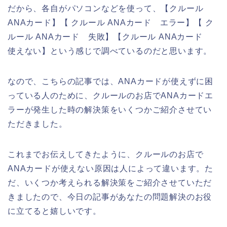
だから、各自がパソコンなどを使って、【クルール
ANAカード】【 クルール ANAカード エラー】【 ク
ルール ANAカード 失敗】【クルール ANAカード
使えない】という感じで調べているのだと思います。
なので、こちらの記事では、ANAカードが使えずに困
っている人のために、クルールのお店でANAカードエ
ラーが発生した時の解決策をいくつかご紹介させてい
ただきました。
これまでお伝えしてきたように、クルールのお店で
ANAカードが使えない原因は人によって違います。た
だ、いくつか考えられる解決策をご紹介させていただ
きましたので、今日の記事があなたの問題解決のお役
に立てると嬉しいです。