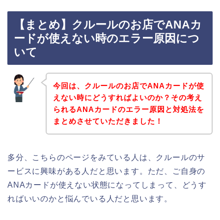
【まとめ】クルールのお店でANAカ
ードが使えない時のエラー原因につ
いて
今回は、クルールのお店でANAカードが使
えない時にどうすればよいのか？その考え
られるANAカードのエラー原因と対処法を
まとめさせていただきました！
多分、こちらのページをみている人は、クルールのサ
ービスに興味がある人だと思います。ただ、ご自身の
ANAカードが使えない状態になってしまって、どうす
ればいいのかと悩んでいる人だと思います。