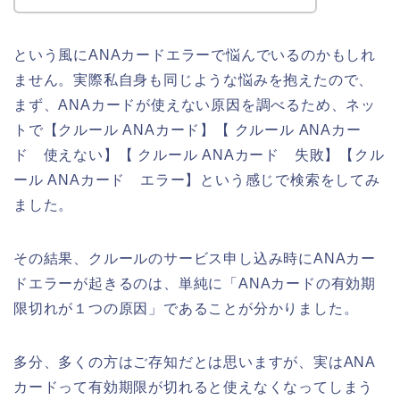
という風にANAカードエラーで悩んでいるのかもしれ
ません。実際私自身も同じような悩みを抱えたので、
まず、ANAカードが使えない原因を調べるため、ネッ
トで【クルール ANAカード】【 クルール ANAカー
ド 使えない】【 クルール ANAカード 失敗】【クル
ール ANAカード エラー】という感じで検索をしてみ
ました。
その結果、クルールのサービス申し込み時にANAカー
ドエラーが起きるのは、単純に「ANAカードの有効期
限切れが１つの原因」であることが分かりました。
多分、多くの方はご存知だとは思いますが、実はANA
カードって有効期限が切れると使えなくなってしまう