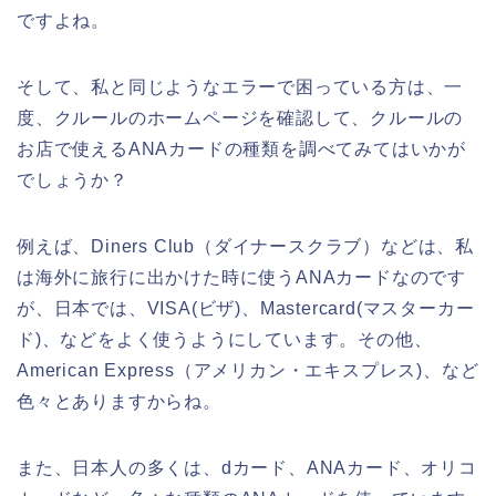
ですよね。
そして、私と同じようなエラーで困っている方は、一
度、クルールのホームページを確認して、クルールの
お店で使えるANAカードの種類を調べてみてはいかが
でしょうか？
例えば、Diners Club（ダイナースクラブ）などは、私
は海外に旅行に出かけた時に使うANAカードなのです
が、日本では、VISA(ビザ)、Mastercard(マスターカー
ド)、などをよく使うようにしています。その他、
American Express（アメリカン・エキスプレス)、など
色々とありますからね。
また、日本人の多くは、dカード、ANAカード、オリコ