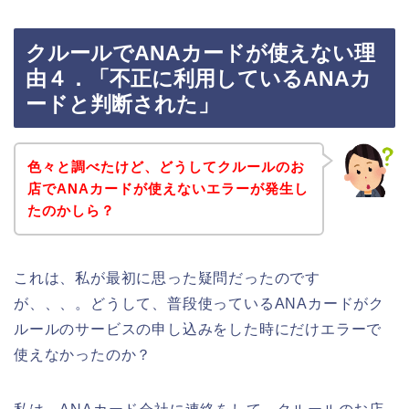
クルールでANAカードが使えない理
由４．「不正に利用しているANAカ
ードと判断された」
色々と調べたけど、どうしてクルールのお
店でANAカードが使えないエラーが発生し
たのかしら？
これは、私が最初に思った疑問だったのです
が、、、。どうして、普段使っているANAカードがク
ルールのサービスの申し込みをした時にだけエラーで
使えなかったのか？