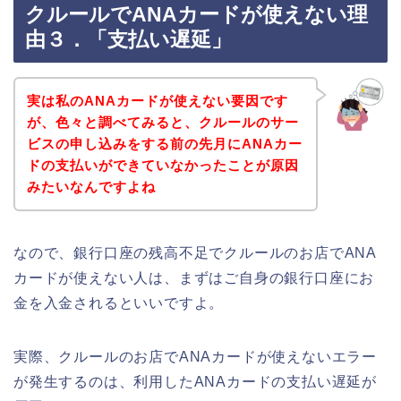
クルールでANAカードが使えない理
由３．「支払い遅延」
実は私のANAカードが使えない要因です
が、色々と調べてみると、クルールのサー
ビスの申し込みをする前の先月にANAカー
ドの支払いができていなかったことが原因
みたいなんですよね
なので、銀行口座の残高不足でクルールのお店でANA
カードが使えない人は、まずはご自身の銀行口座にお
金を入金されるといいですよ。
実際、クルールのお店でANAカードが使えないエラー
が発生するのは、利用したANAカードの支払い遅延が