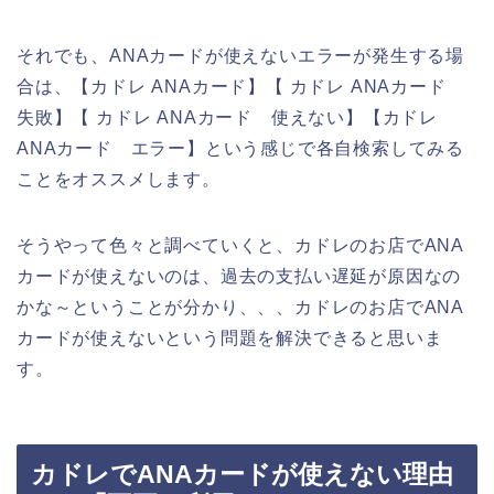
それでも、ANAカードが使えないエラーが発生する場
合は、【カドレ ANAカード】【 カドレ ANAカード
失敗】【 カドレ ANAカード 使えない】【カドレ
ANAカード エラー】という感じで各自検索してみる
ことをオススメします。
そうやって色々と調べていくと、カドレのお店でANA
カードが使えないのは、過去の支払い遅延が原因なの
かな～ということが分かり、、、カドレのお店でANA
カードが使えないという問題を解決できると思いま
す。
カドレでANAカードが使えない理由