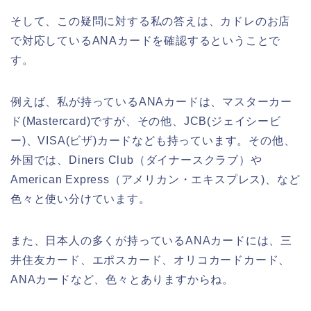
そして、この疑問に対する私の答えは、カドレのお店
で対応しているANAカードを確認するということで
す。
例えば、私が持っているANAカードは、マスターカー
ド(Mastercard)ですが、その他、JCB(ジェイシービ
ー)、VISA(ビザ)カードなども持っています。その他、
外国では、Diners Club（ダイナースクラブ）や
American Express（アメリカン・エキスプレス)、など
色々と使い分けています。
また、日本人の多くが持っているANAカードには、三
井住友カード、エポスカード、オリコカードカード、
ANAカードなど、色々とありますからね。