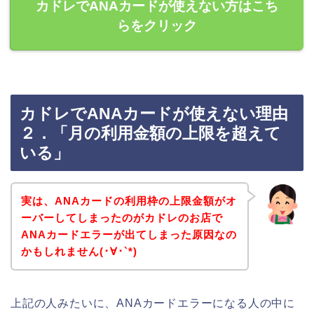
カドレでANAカードが使えない方はこち
らをクリック
カドレでANAカードが使えない理由
２．「月の利用金額の上限を超えて
いる」
実は、ANAカードの利用枠の上限金額がオ
ーバーしてしまったのがカドレのお店で
ANAカードエラーが出てしまった原因なの
かもしれません(･∀･`*)
上記の人みたいに、ANAカードエラーになる人の中に