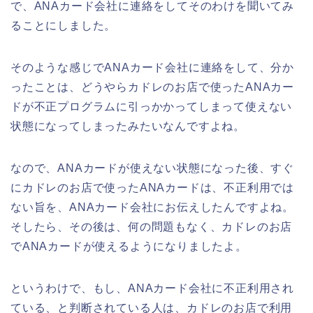
で、ANAカード会社に連絡をしてそのわけを聞いてみ
ることにしました。
そのような感じでANAカード会社に連絡をして、分か
ったことは、どうやらカドレのお店で使ったANAカー
ドが不正プログラムに引っかかってしまって使えない
状態になってしまったみたいなんですよね。
なので、ANAカードが使えない状態になった後、すぐ
にカドレのお店で使ったANAカードは、不正利用では
ない旨を、ANAカード会社にお伝えしたんですよね。
そしたら、その後は、何の問題もなく、カドレのお店
でANAカードが使えるようになりましたよ。
というわけで、もし、ANAカード会社に不正利用され
ている、と判断されている人は、カドレのお店で利用