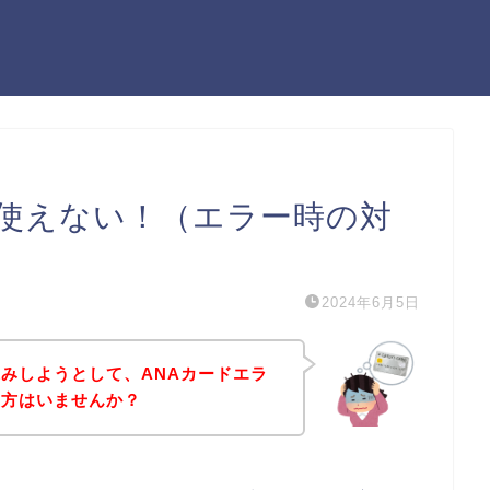
が使えない！（エラー時の対
2024年6月5日
みしようとして、ANAカードエラ
う方はいませんか？