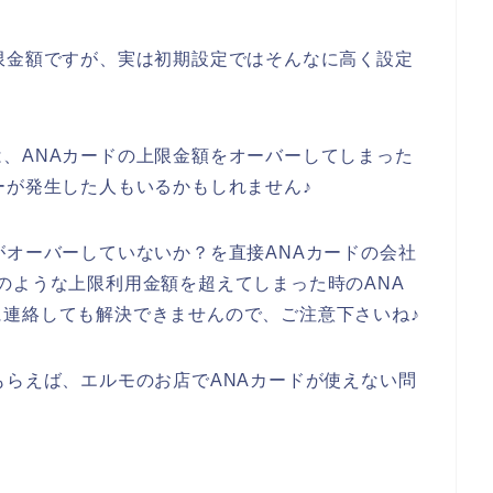
限金額ですが、実は初期設定ではそんなに高く設定
、ANAカードの上限金額をオーバーしてしまった
ーが発生した人もいるかもしれません♪
がオーバーしていないか？を直接ANAカードの会社
のような上限利用金額を超えてしまった時のANA
連絡しても解決できませんので、ご注意下さいね♪
もらえば、エルモのお店でANAカードが使えない問