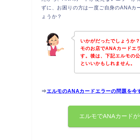
ずに、お困りの方は一度ご自身のANAカ
ょうか？
いかがだったでしょうか
モのお店でANAカードエ
す。後は、下記エルモの
といいかもしれません。
⇒
エルモのANAカードエラーの問題を今
エルモでANAカード