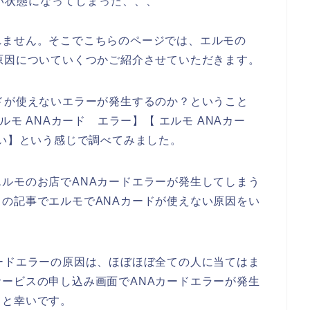
い状態になってしまった、、、
れません。そこでこちらのページでは、エルモの
原因についていくつかご紹介させていただきます。
ドが使えないエラーが発生するのか？ということ
ルモ ANAカード エラー】【 エルモ ANAカー
ない】という感じで調べてみました。
ルモのお店でANAカードエラーが発生してしまう
の記事でエルモでANAカードが使えない原因をい
ードエラーの原因は、ほぼほぼ全ての人に当てはま
ービスの申し込み画面でANAカードエラーが発生
ると幸いです。