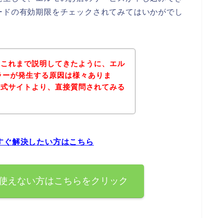
ードの有効期限をチェックされてみてはいかがでし
？これまで説明してきたように、エル
ラーが発生する原因は様々ありま
公式サイトより、直接質問されてみる
すぐ解決したい方はこちら
が使えない方はこちらをクリック