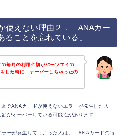
が使えない理由２．「ANAカー
あることを忘れている」
ドの毎月の利用金額がパーツエイの
みをした時に、オーバーしちゃったの
店でANAカードが使えないエラーが発生した人
金額がオーバーしている可能性があります。
エラーが発生してしまった人は、「ANAカードの毎