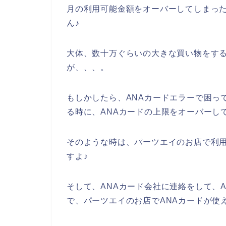
月の利用可能金額をオーバーしてしまっ
ん♪
大体、数十万ぐらいの大きな買い物をする
が、、、。
もしかしたら、ANAカードエラーで困っ
る時に、ANAカードの上限をオーバーし
そのような時は、パーツエイのお店で利用
すよ♪
そして、ANAカード会社に連絡をして、
で、パーツエイのお店でANAカードが使