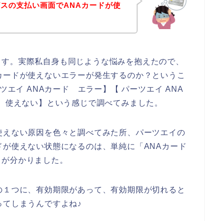
スの支払い画面でANAカードが使
ます。実際私自身も同じような悩みを抱えたので、
カードが使えないエラーが発生するのか？というこ
ツエイ ANAカード エラー】【 パーツエイ ANA
ド 使えない】という感じで調べてみました。
使えない原因を色々と調べてみた所、パーツエイの
ドが使えない状態になるのは、単純に「ANAカード
とが分かりました。
の１つに、有効期限があって、有効期限が切れると
ってしまうんですよね♪