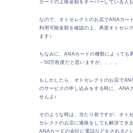
カードの上限金額をオーバーしている人
なので、オトセレクトのお店でANAカー
利用可能金額を確認の上、再度オトセレ
ます♪
ちなみに、ANAカードの種類によっても
～50万程度だと思いますが、、、。
もしかしたら、オトセレクトのお店でAN
のサービスの申し込みをする時に、ANA
せんよ♪
そのような時は、当たり前ですが、オト
セレクトのお店に連絡をしても解決でき
ANAカードの会社に電話などをされると