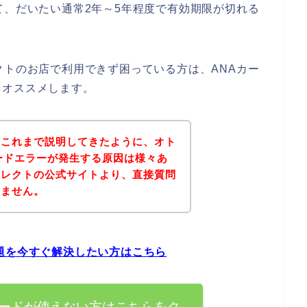
て、だいたい通常2年～5年程度で有効期限が切れる
クトのお店で利用できず困っている方は、ANAカー
をオススメします。
？これまで説明してきたように、オト
ードエラーが発生する原因は様々あ
セレクトの公式サイトより、直接質問
れません。
題を今すぐ解決したい方はこちら
カードが使えない方はこちらをク