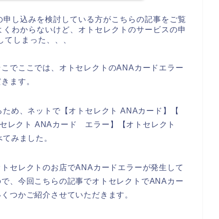
の申し込みを検討している方がこちらの記事をご覧
よくわからないけど、オトセレクトのサービスの申
してしまった、、、
こでここでは、オトセレクトのANAカードエラー
だきます。
るため、ネットで【オトセレクト ANAカード】【
トセレクト ANAカード エラー】【オトセレクト
べてみました。
トセレクトのお店でANAカードエラーが発生して
で、今回こちらの記事でオトセレクトでANAカー
いくつかご紹介させていただきます。