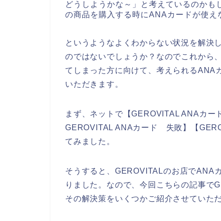
どうしようかな～」と考えているのかもしれ
の商品を購入する時にANAカードが使え
というようなよくわからない状況を解決
のではないでしょうか？なのでこれから、G
てしまった方に向けて、考えられるANA
いただきます。
まず、ネットで【GEROVITAL ANAカー
GEROVITAL ANAカード 失敗】【GE
てみました。
そうすると、GEROVITALのお店でA
りました。なので、今回こちらの記事でGE
その解決策をいくつかご紹介させていた