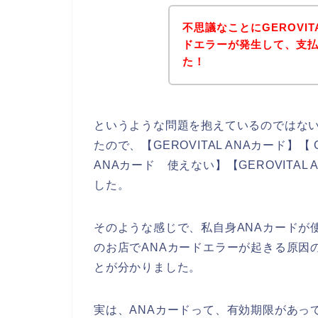
不思議なことにGEROVI
ドエラーが発生して、支
た！
というような問題を抱えているのではな
たので、【GEROVITAL ANAカード】【 G
ANAカード 使えない】【GEROVITA
した。
そのような感じで、私自身ANAカードが使
のお店でANAカードエラーが起きる原因
とが分かりました。
実は、ANAカードって、有効期限があっ