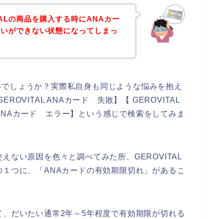
TALの商品を購入する時にANAカー
払いができない状態になってしまっ
いでしょうか？実際私自身も同じような悩みを抱え
EROVITAL ANAカード 失敗】【 GEROVITAL
L ANAカード エラー】という感じで検索をしてみま
えない原因を色々と調べてみた所、GEROVITAL
の１つに、「ANAカードの有効期限切れ」があるこ
て、だいたい通常2年～5年程度で有効期限が切れる