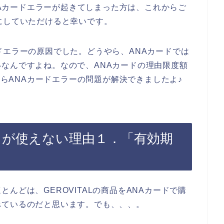
ANAカードエラーが起きてしまった方は、これからご
にしていただけると幸いです。
ドエラーの原因でした。どうやら、ANAカードでは
なんですよね。なので、ANAカードの理由限度額
したらANAカードエラーの問題が解決できましたよ♪
カードが使えない理由１．「有効期
んどは、GEROVITALの商品をANAカードで購
べているのだと思います。でも、、、。