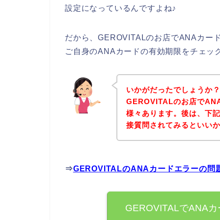
設定になっているんですよね♪
だから、GEROVITALのお店でANA
ご自身のANAカードの有効期限をチェッ
いかがだったでしょうか
GEROVITALのお店で
様々あります。後は、下記G
接質問されてみるといい
⇒
GEROVITALのANAカードエラー
GEROVITALでA