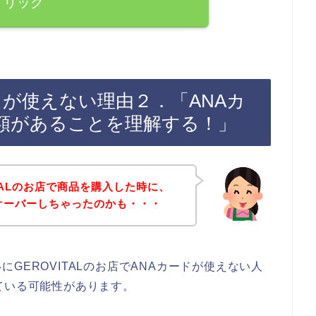
リック
カードが使えない理由２．「ANAカ
額があることを理解する！」
TALのお店で商品を購入した時に、
オーバーしちゃったのかも・・・
GEROVITALのお店でANAカードが使えない人
ている可能性があります。