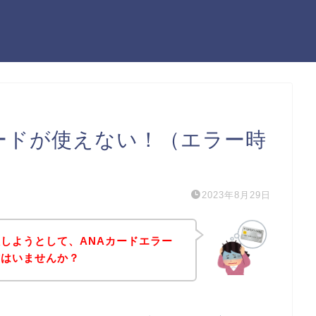
Aカードが使えない！（エラー時
2023年8月29日
購入しようとして、ANAカードエラー
方はいませんか？