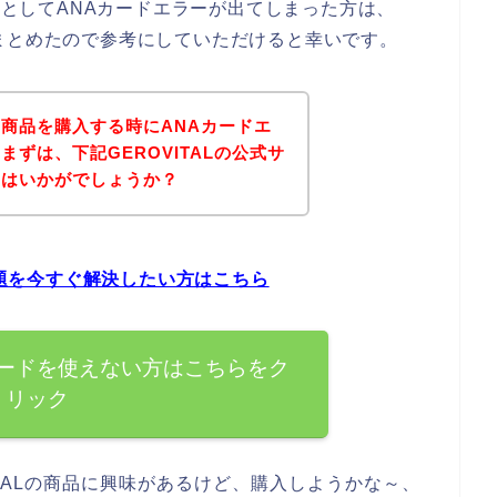
ようとしてANAカードエラーが出てしまった方は、
まとめたので参考にしていただけると幸いです。
Lの商品を購入する時にANAカードエ
ずは、下記GEROVITALの公式サ
てはいかがでしょうか？
の問題を今すぐ解決したい方はこちら
NAカードを使えない方はこちらをク
リック
TALの商品に興味があるけど、購入しようかな～、