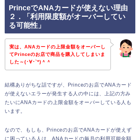
PrinceでANAカードが使えない理由
２．「利用限度額がオーバーしてい
る可能性」
実は、ANAカードの上限金額をオーバーし
てPrinceのお店で商品を購入してしまいま
した～(･∀･`*)＾＾
結構ありがちな話ですが、Princeのお店でANAカード
が使えないエラーが発生する人の中には、上記の方み
たいにANAカードの上限金額をオーバーしている人も
います。
なので、もしも、Princeのお店でANAカードが使えず
に困っている人は、ANAカードの毎月の利用可能金額