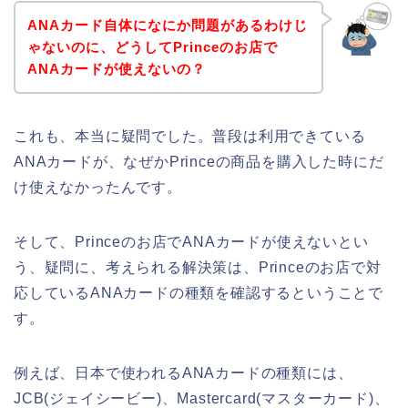
ANAカード自体になにか問題があるわけじ
ゃないのに、どうしてPrinceのお店で
ANAカードが使えないの？
これも、本当に疑問でした。普段は利用できている
ANAカードが、なぜかPrinceの商品を購入した時にだ
け使えなかったんです。
そして、Princeのお店でANAカードが使えないとい
う、疑問に、考えられる解決策は、Princeのお店で対
応しているANAカードの種類を確認するということで
す。
例えば、日本で使われるANAカードの種類には、
JCB(ジェイシービー)、Mastercard(マスターカード)、