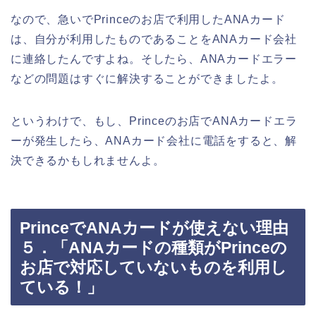
なので、急いでPrinceのお店で利用したANAカード
は、自分が利用したものであることをANAカード会社
に連絡したんですよね。そしたら、ANAカードエラー
などの問題はすぐに解決することができましたよ。
というわけで、もし、Princeのお店でANAカードエラ
ーが発生したら、ANAカード会社に電話をすると、解
決できるかもしれませんよ。
PrinceでANAカードが使えない理由
５．「ANAカードの種類がPrinceの
お店で対応していないものを利用し
ている！」