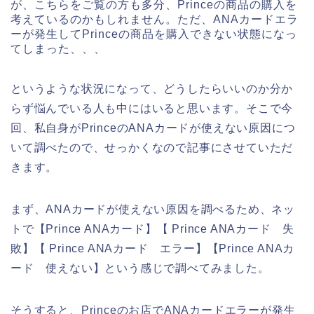
が、こちらをご覧の方も多分、Princeの商品の購入を
考えているのかもしれません。ただ、ANAカードエラ
ーが発生してPrinceの商品を購入できない状態になっ
てしまった、、、
というような状況になって、どうしたらいいのか分か
らず悩んでいる人も中にはいると思います。そこで今
回、私自身がPrinceのANAカードが使えない原因につ
いて調べたので、せっかくなので記事にさせていただ
きます。
まず、ANAカードが使えない原因を調べるため、ネッ
トで【Prince ANAカード】【 Prince ANAカード 失
敗】【 Prince ANAカード エラー】【Prince ANAカ
ード 使えない】という感じで調べてみました。
そうすると、Princeのお店でANAカードエラーが発生