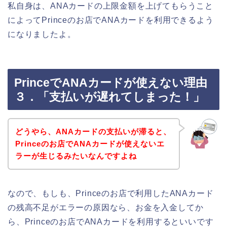
私自身は、ANAカードの上限金額を上げてもらうこと
によってPrinceのお店でANAカードを利用できるよう
になりましたよ。
PrinceでANAカードが使えない理由
３．「支払いが遅れてしまった！」
どうやら、ANAカードの支払いが滞ると、
Princeのお店でANAカードが使えないエ
ラーが生じるみたいなんですよね
なので、もしも、Princeのお店で利用したANAカード
の残高不足がエラーの原因なら、お金を入金してか
ら、Princeのお店でANAカードを利用するといいです