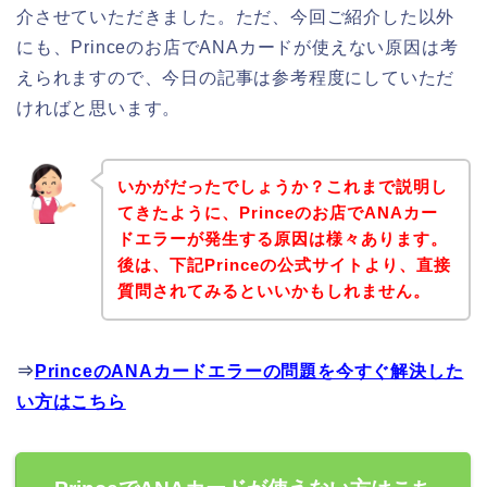
介させていただきました。ただ、今回ご紹介した以外
にも、Princeのお店でANAカードが使えない原因は考
えられますので、今日の記事は参考程度にしていただ
ければと思います。
いかがだったでしょうか？これまで説明し
てきたように、Princeのお店でANAカー
ドエラーが発生する原因は様々あります。
後は、下記Princeの公式サイトより、直接
質問されてみるといいかもしれません。
⇒
PrinceのANAカードエラーの問題を今すぐ解決した
い方はこちら