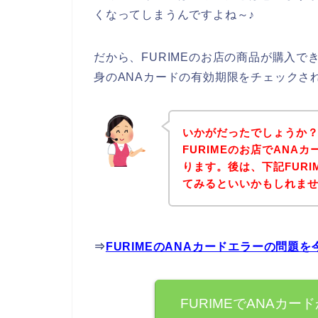
くなってしまうんですよね～♪
だから、FURIMEのお店の商品が購入で
身のANAカードの有効期限をチェックさ
いかがだったでしょうか
FURIMEのお店でANA
ります。後は、下記FUR
てみるといいかもしれま
⇒
FURIMEのANAカードエラーの問題
FURIMEでANAカ