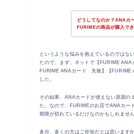
どうしてなのか？ANAカ
FURIMEの商品が購入で
というような悩みを抱えているのではな
たので、まず、ネットで【FURIME ANA
FURIME ANAカード 失敗】【FURI
した。
その結果、ANAカードが使えない原因の
た。なので、FURIMEのお店でANAカ
期限が切れているだけなのかもしれませ
多分、多くの方はご存知だとは思いますが