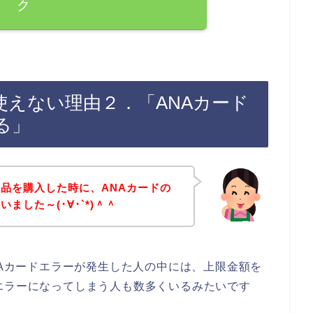
ク
が使えない理由２．「ANAカード
る」
商品を購入した時に、ANAカードの
ました～(･∀･`*)＾＾
NAカードエラーが発生した人の中には、上限金額を
エラーになってしまう人も数多くいるみたいです