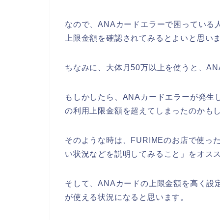
なので、ANAカードエラーで困っている人
上限金額を確認されてみるとよいと思いま
ちなみに、大体月50万以上を使うと、A
もしかしたら、ANAカードエラーが発生し
の利用上限金額を超えてしまったのかもし
そのような時は、FURIMEのお店で使っ
い状況などを説明してみること」をオス
そして、ANAカードの上限金額を高く設定
が使える状況になると思います。