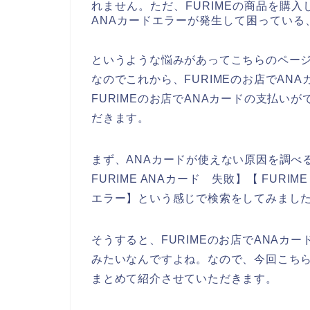
れません。ただ、FURIMEの商品を購入
ANAカードエラーが発生して困っている
というような悩みがあってこちらのペー
なのでこれから、FURIMEのお店でAN
FURIMEのお店でANAカードの支払い
だきます。
まず、ANAカードが使えない原因を調べる
FURIME ANAカード 失敗】【 FURI
エラー】という感じで検索をしてみまし
そうすると、FURIMEのお店でANAカ
みたいなんですよね。なので、今回こちらの
まとめて紹介させていただきます。