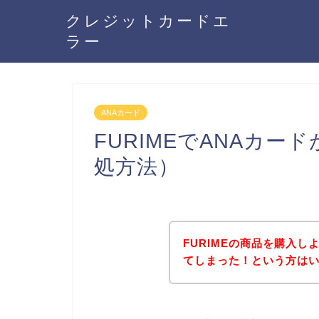
クレジットカードエ
ラー
ANAカード
FURIMEでANAカ
処方法）
FURIMEの商品を購入し
てしまった！という方は