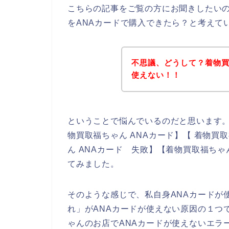
こちらの記事をご覧の方にお聞きしたい
をANAカードで購入できたら？と考えて
不思議、どうして？着物買
使えない！！
ということで悩んでいるのだと思います
物買取福ちゃん ANAカード】【 着物買
ん ANAカード 失敗】【着物買取福ちゃ
てみました。
そのような感じで、私自身ANAカードが
れ」がANAカードが使えない原因の１つ
ゃんのお店でANAカードが使えないエラ