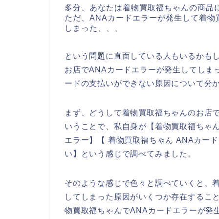
多分、あなたは着物買取福ちゃんの商品
ただ、ANAカードエラーが発生して着
しまった、、、
という問題に直面している人もいるかも
お店でANAカードエラーが発生してしま
ードの支払いができない原因について分
まず、どうして着物買取福ちゃんのお店で
いうことで、私自身が【着物買取福ちゃん 
エラー】【 着物買取福ちゃん ANAカー
い】という感じで調べてみました。
そのような感じで色々と調べていくと、着
してしまった原因がいくつか存在するこ
物買取福ちゃんでANAカードエラーが発