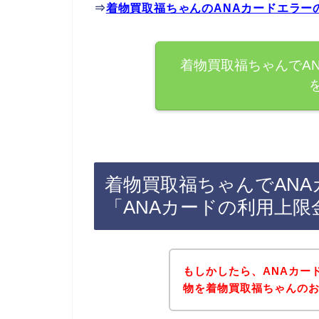
⇒
着物買取福ちゃんのANAカードエラー
着物買取福ちゃんでA
着物買取福ちゃんでAN
「ANAカードの利用上限
もしかしたら、ANAカー
物を着物買取福ちゃんの