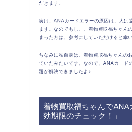
だきます。
実は、ANAカードエラーの原因は、人は
ます。なのでもし、、着物買取福ちゃんの
まった方は、参考にしていただけると幸
ちなみに私自身は、着物買取福ちゃんのお
ていたみたいです。なので、ANAカード
題が解決できましたよ♪
着物買取福ちゃんでAN
効期限のチェック！」