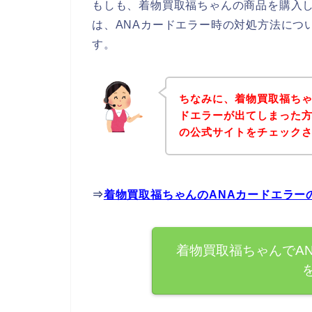
もしも、着物買取福ちゃんの商品を購入し
は、ANAカードエラー時の対処方法につ
す。
ちなみに、着物買取福ちゃ
ドエラーが出てしまった
の公式サイトをチェック
⇒
着物買取福ちゃんのANAカードエラー
着物買取福ちゃんでA