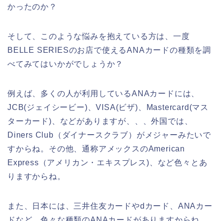
かったのか？
そして、このような悩みを抱えている方は、一度
BELLE SERIESのお店で使えるANAカードの種類を調
べてみてはいかがでしょうか？
例えば、多くの人が利用しているANAカードには、
JCB(ジェイシービー)、VISA(ビザ)、Mastercard(マス
ターカード)、などがありますが、、、外国では、
Diners Club（ダイナースクラブ）がメジャーみたいで
すからね。その他、通称アメックスのAmerican
Express（アメリカン・エキスプレス)、など色々とあ
りますからね。
また、日本には、三井住友カードやdカード、ANAカー
ドなど、色々な種類のANAカードがありますからね。