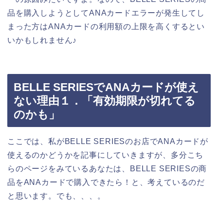
品を購入しようとしてANAカードエラーが発生してし
まった方はANAカードの利用額の上限を高くするとい
いかもしれません♪
BELLE SERIESでANAカードが使え
ない理由１．「有効期限が切れてる
のかも」
ここでは、私がBELLE SERIESのお店でANAカードが
使えるのかどうかを記事にしていきますが、多分こち
らのページをみているあなたは、BELLE SERIESの商
品をANAカードで購入できたら！と、考えているのだ
と思います。でも、、、。