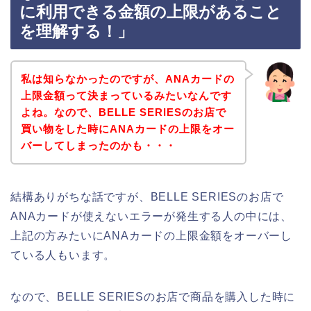
に利用できる金額の上限があること
を理解する！」
私は知らなかったのですが、ANAカードの
上限金額って決まっているみたいなんです
よね。なので、BELLE SERIESのお店で
買い物をした時にANAカードの上限をオー
バーしてしまったのかも・・・
結構ありがちな話ですが、BELLE SERIESのお店で
ANAカードが使えないエラーが発生する人の中には、
上記の方みたいにANAカードの上限金額をオーバーし
ている人もいます。
なので、BELLE SERIESのお店で商品を購入した時に