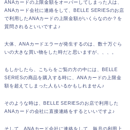
ANAカードの上限金額をオーバーしてしまった人は、
ANAカード会社に連絡をして、BELLE SERIESのお店
で利用したANAカードの上限金額がいくらなのか？を
質問されるといいですよ♪
大体、ANAカードエラーが発生するのは、数十万ぐら
いの大きな買い物をした時だと思いますが、、、。
もしかしたら、こちらをご覧の方の中には、BELLE
SERIESの商品を購入する時に、ANAカードの上限金
額を超えてしまった人もいるかもしれません♪
そのような時は、BELLE SERIESのお店で利用した
ANAカードの会社に直接連絡をするといいですよ♪
そして、ANAカード会社に連絡をして、毎月の利用上