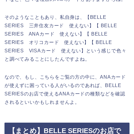
そのようなこともあり、私自身は、【BELLE
SERIES 三井住友カード 使えない】【 BELLE
SERIES ANAカード 使えない】【 BELLE
SERIES オリコカード 使えない】【 BELLE
SERIES VISAカード 使えない】という感じで色々
と調べてみることにしたんですよね。
なので、もし、こちらをご覧の方の中に、ANAカード
が使えずに困っている人がいるのであれば、BELLE
SERIESのお店で使えるANAカードの種類などを確認
されるといいかもしれませんよ。
【まとめ】BELLE SERIESのお店で