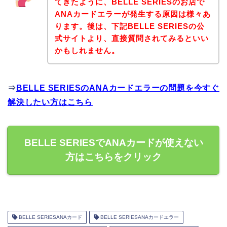
てきたように、BELLE SERIESのお店で
ANAカードエラーが発生する原因は様々あ
ります。後は、下記BELLE SERIESの公
式サイトより、直接質問されてみるといい
かもしれません。
⇒
BELLE SERIESのANAカードエラーの問題を今すぐ
解決したい方はこちら
BELLE SERIESでANAカードが使えない
方はこちらをクリック
BELLE SERIESANAカード
BELLE SERIESANAカードエラー