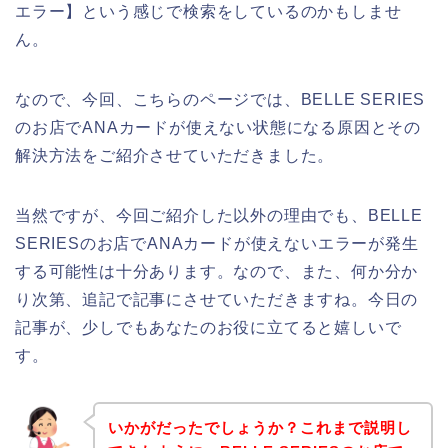
エラー】という感じで検索をしているのかもしませ
ん。
なので、今回、こちらのページでは、BELLE SERIES
のお店でANAカードが使えない状態になる原因とその
解決方法をご紹介させていただきました。
当然ですが、今回ご紹介した以外の理由でも、BELLE
SERIESのお店でANAカードが使えないエラーが発生
する可能性は十分あります。なので、また、何か分か
り次第、追記で記事にさせていただきますね。今日の
記事が、少しでもあなたのお役に立てると嬉しいで
す。
いかがだったでしょうか？これまで説明し