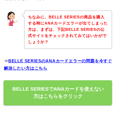
ちなみに、BELLE SERIESの商品を購入
する時にANAカードエラーが出てしまった
方は、まずは、下記BELLE SERIESの公
式サイトをチェックされてみてはいかがで
しょうか？
⇒
BELLE SERIESのANAカードエラーの問題を今すぐ
解決したい方はこちら
BELLE SERIESでANAカードを使えない
方はこちらをクリック