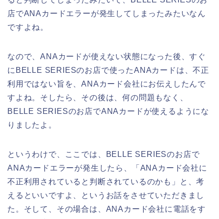
店でANAカードエラーが発生してしまったみたいなん
ですよね。
なので、ANAカードが使えない状態になった後、すぐ
にBELLE SERIESのお店で使ったANAカードは、不正
利用ではない旨を、ANAカード会社にお伝えしたんで
すよね。そしたら、その後は、何の問題もなく、
BELLE SERIESのお店でANAカードが使えるようにな
りましたよ。
というわけで、ここでは、BELLE SERIESのお店で
ANAカードエラーが発生したら、「ANAカード会社に
不正利用されていると判断されているのかも」と、考
えるといいですよ、というお話をさせていただきまし
た。そして、その場合は、ANAカード会社に電話をす