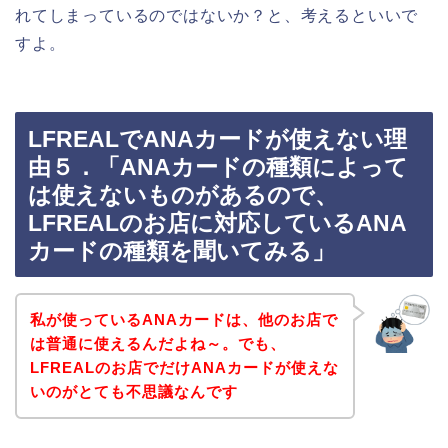
れてしまっているのではないか？と、考えるといいで
すよ。
LFREALでANAカードが使えない理
由５．「ANAカードの種類によって
は使えないものがあるので、
LFREALのお店に対応しているANA
カードの種類を聞いてみる」
私が使っているANAカードは、他のお店で
は普通に使えるんだよね～。でも、
LFREALのお店でだけANAカードが使えな
いのがとても不思議なんです