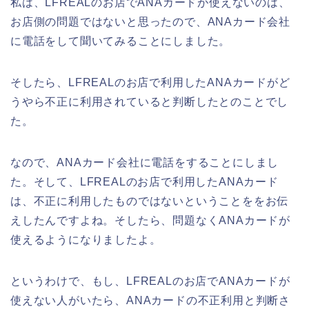
私は、LFREALのお店でANAカードが使えないのは、
お店側の問題ではないと思ったので、ANAカード会社
に電話をして聞いてみることにしました。
そしたら、LFREALのお店で利用したANAカードがど
うやら不正に利用されていると判断したとのことでし
た。
なので、ANAカード会社に電話をすることにしまし
た。そして、LFREALのお店で利用したANAカード
は、不正に利用したものではないということををお伝
えしたんですよね。そしたら、問題なくANAカードが
使えるようになりましたよ。
というわけで、もし、LFREALのお店でANAカードが
使えない人がいたら、ANAカードの不正利用と判断さ