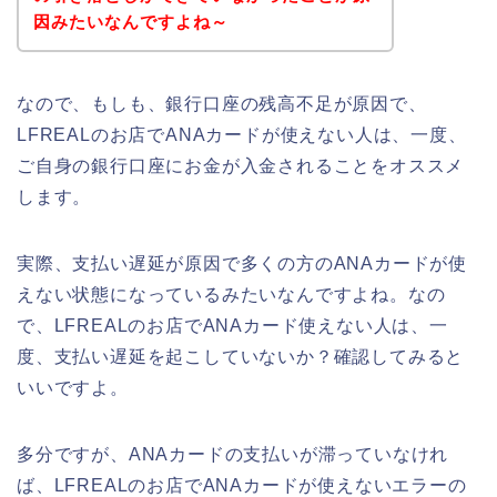
因みたいなんですよね～
なので、もしも、銀行口座の残高不足が原因で、
LFREALのお店でANAカードが使えない人は、一度、
ご自身の銀行口座にお金が入金されることをオススメ
します。
実際、支払い遅延が原因で多くの方のANAカードが使
えない状態になっているみたいなんですよね。なの
で、LFREALのお店でANAカード使えない人は、一
度、支払い遅延を起こしていないか？確認してみると
いいですよ。
多分ですが、ANAカードの支払いが滞っていなけれ
ば、LFREALのお店でANAカードが使えないエラーの