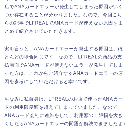
店でANAカードエラーが発生してしまった原因がいく
つか存在することが分かりました。なので、今回こち
らの記事でLFREALでANAカードが使えない原因をま
とめて紹介させていただきます。
実を言うと、ANAカードエラーが発生する原因は、ほ
とんどの場合同じです。なので、LFREALの商品の支
払画面でANAカードが使えないエラーが発生してしま
った方は、これからご紹介するANAカードエラーの原
因を参考にしていただけると幸いです。
ちなみに私自身は、LFREALのお店で使ったANAカー
ドの利用限度額を超えてしまっていました。なので、
ANAカード会社に連絡をして、利用額の上限幅を大き
くしたらANAカードエラーの問題が解決できましたよ♪