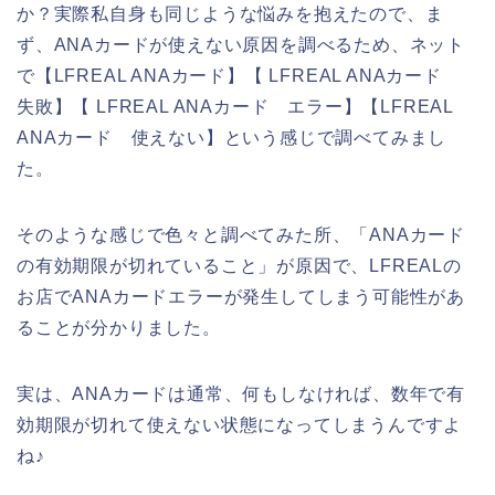
か？実際私自身も同じような悩みを抱えたので、ま
ず、ANAカードが使えない原因を調べるため、ネット
で【LFREAL ANAカード】【 LFREAL ANAカード
失敗】【 LFREAL ANAカード エラー】【LFREAL
ANAカード 使えない】という感じで調べてみまし
た。
そのような感じで色々と調べてみた所、「ANAカード
の有効期限が切れていること」が原因で、LFREALの
お店でANAカードエラーが発生してしまう可能性があ
ることが分かりました。
実は、ANAカードは通常、何もしなければ、数年で有
効期限が切れて使えない状態になってしまうんですよ
ね♪