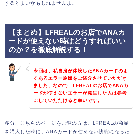
するとよいかもしれませんよ。
【まとめ】LFREALのお店でANAカ
ードが使えない時はどうすればいい
のか？を徹底解説する！
今回は、私自身が体験したANAカードのよ
くあるエラー原因をご紹介させていただき
ました。なので、LFREALのお店でANAカ
ードが使えないエラーが発生した人は参考
にしていただけると幸いです。
多分、こちらのページをご覧の方は、LFREALの商品
を購入した時に、ANAカードが使えない状態になった