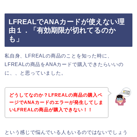
LFREALでANAカードが使えない理
由１．「有効期限が切れてるのか
も」
私自身、LFREALの商品のことを知った時に、
LFREALの商品をANAカードで購入できたらいいの
に、、と思っていました。
どうしてなのか？LFREALの商品の購入ペ
ージでANAカードのエラーが発生してしま
いLFREALの商品が購入できない！！
という感じで悩んでいる人もいるのではないでしょう