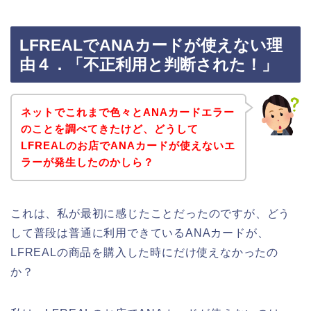
LFREALでANAカードが使えない理
由４．「不正利用と判断された！」
ネットでこれまで色々とANAカードエラー
のことを調べてきたけど、どうして
LFREALのお店でANAカードが使えないエ
ラーが発生したのかしら？
これは、私が最初に感じたことだったのですが、どう
して普段は普通に利用できているANAカードが、
LFREALの商品を購入した時にだけ使えなかったの
か？