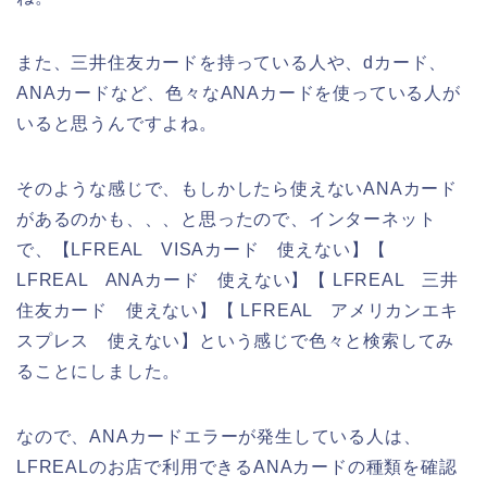
また、三井住友カードを持っている人や、dカード、
ANAカードなど、色々なANAカードを使っている人が
いると思うんですよね。
そのような感じで、もしかしたら使えないANAカード
があるのかも、、、と思ったので、インターネット
で、【LFREAL VISAカード 使えない】【
LFREAL ANAカード 使えない】【 LFREAL 三井
住友カード 使えない】【 LFREAL アメリカンエキ
スプレス 使えない】という感じで色々と検索してみ
ることにしました。
なので、ANAカードエラーが発生している人は、
LFREALのお店で利用できるANAカードの種類を確認