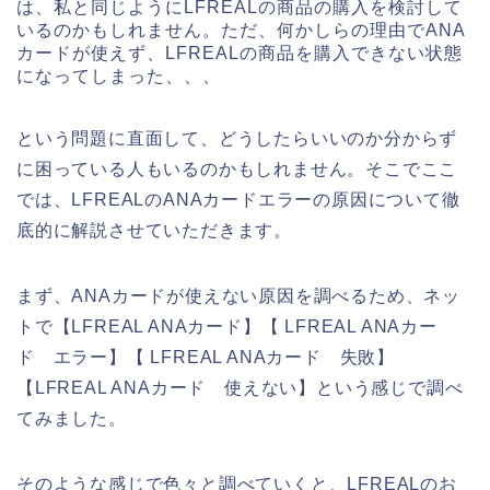
は、私と同じようにLFREALの商品の購入を検討して
いるのかもしれません。ただ、何かしらの理由でANA
カードが使えず、LFREALの商品を購入できない状態
になってしまった、、、
という問題に直面して、どうしたらいいのか分からず
に困っている人もいるのかもしれません。そこでここ
では、LFREALのANAカードエラーの原因について徹
底的に解説させていただきます。
まず、ANAカードが使えない原因を調べるため、ネッ
トで【LFREAL ANAカード】【 LFREAL ANAカー
ド エラー】【 LFREAL ANAカード 失敗】
【LFREAL ANAカード 使えない】という感じで調べ
てみました。
そのような感じで色々と調べていくと、LFREALのお