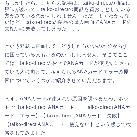
もしかしたら、こちらの記事は、taiko-directの商品に
興味があって、taiko-directの商品を買おうとしている
方がみているのかもしれません。ただ、よくわからな
いけど、taiko-directの商品の購入画面でANAカードの
支払いに失敗してしまった、、、
という問題に直面して、どうしたらいいのか分からず
に困っている人もいるのかもしれません。そこでここ
では、taiko-directのお店でANAカードが使えずに困っ
ている人に向けて、考えられるANAカードエラーの原
因についていくつかご紹介させていただきます。
まず、ANAカードが使えない原因を調べるため、ネッ
トで【taiko-direct ANAカード】【 taiko-direct ANAカ
ード エラー】【 taiko-direct ANAカード 失敗】
【taiko-direct ANAカード 使えない】という感じで検
索をしてみました。