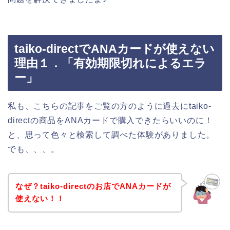
taiko-directでANAカードが使えない
理由１．「有効期限切れによるエラ
ー」
私も、こちらの記事をご覧の方のように過去にtaiko-
directの商品をANAカードで購入できたらいいのに！
と、思って色々と検索して調べた体験がありました。
でも、、、。
なぜ？taiko-directのお店でANAカードが
使えない！！