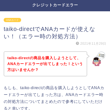
クレジットカードエラー
ANAカード
taiko-directでANAカードが使えな
い！（エラー時の対処方法）
2021年11月29日
taiko-directの商品を購入しようとして、
ANAカードエラーが出てしまった！という
方はいませんか？
もしも、taiko-directの商品を購入しようとしてANAカ
ードエラーが出てしまった方は、ANAカードエラー時
の対処方法についてまとめたので参考にしていただけ
ると幸いです。