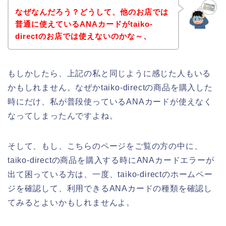
なぜなんだろう？どうして、他のお店では
普通に使えているANAカードがtaiko-
directのお店では使えないのかな～、
もしかしたら、上記の私と同じように感じた人もいる
かもしれません。なぜかtaiko-directの商品を購入した
時にだけ、私が普段使っているANAカードが使えなく
なってしまったんですよね。
そして、もし、こちらのページをご覧の方の中に、
taiko-directの商品を購入する時にANAカードエラーが
出て困っている方は、一度、taiko-directのホームペー
ジを確認して、利用できるANAカードの種類を確認し
てみるとよいかもしれませんよ。