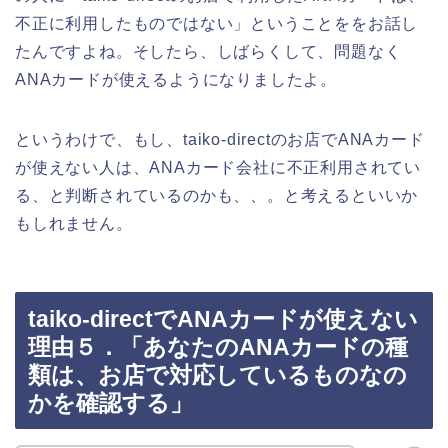
不正に利用したものではない」ということををお話し
たんですよね。そしたら、しばらくして、問題なく
ANAカードが使えるようになりましたよ。
というわけで、もし、taiko-directのお店でANAカード
が使えない人は、ANAカード会社に不正利用されてい
る、と判断されているのかも、、。と考えるといいか
もしれません。
taiko-directでANAカードが使えない
理由５．「あなたのANAカードの種
類は、お店で対応しているものなの
かを確認する」