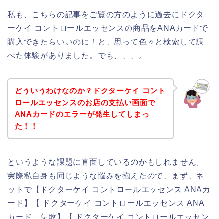
私も、こちらの記事をご覧の方のように過去にドクタ
ーケイ コントロールエッセンスの商品をANAカードで
購入できたらいいのに！と、思って色々と検索して調
べた体験がありました。でも、、、。
どういうわけなのか？ドクターケイ コント
ロールエッセンスのお店の支払い画面で
ANAカードのエラーが発生してしまっ
た！！
というような課題に直面しているのかもしれません。
実際私自身も同じような悩みを抱えたので、まず、ネ
ットで【ドクターケイ コントロールエッセンス ANAカ
ード】【 ドクターケイ コントロールエッセンス ANA
カード 失敗】【 ドクターケイ コントロールエッセン