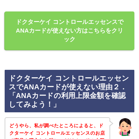
ドクターケイ コントロールエッセンスで
ANAカードが使えない方はこちらをクリ
ック
ドクターケイ コントロールエッセン
スでANAカードが使えない理由２．
「ANAカードの利用上限金額を確認
してみよう！」
どうやら、私が調べたところによると、ド
クターケイ コントロールエッセンスのお店