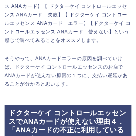
ス ANAカード】【 ドクターケイ コントロールエッセ
ンス ANAカード 失敗】【 ドクターケイ コントロー
ルエッセンス ANAカード エラー】【ドクターケイ コ
ントロールエッセンス ANAカード 使えない】という
感じで調べてみることをオススメします。
そうやって、ANAカードエラーの原因を調べていけ
ば、ドクターケイ コントロールエッセンスのお店で
ANAカードが使えない原因の１つに、支払い遅延があ
ることが分かると思います。
ドクターケイ コントロールエッセン
スでANAカードが使えない理由４．
「ANAカードの不正に利用している