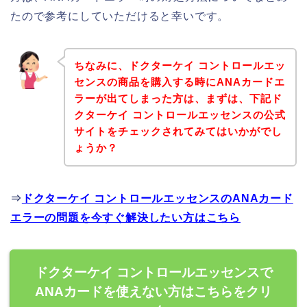
たので参考にしていただけると幸いです。
ちなみに、ドクターケイ コントロールエッ
センスの商品を購入する時にANAカードエ
ラーが出てしまった方は、まずは、下記ド
クターケイ コントロールエッセンスの公式
サイトをチェックされてみてはいかがでし
ょうか？
⇒
ドクターケイ コントロールエッセンスのANAカード
エラーの問題を今すぐ解決したい方はこちら
ドクターケイ コントロールエッセンスで
ANAカードを使えない方はこちらをクリ