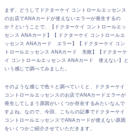
まず、どうしてドクターケイ コントロールエッセンス
のお店でANAカードが使えないエラーが発生するの
か？ということで、【ドクターケイ コントロールエッ
センス ANAカード】【 ドクターケイ コントロールエ
ッセンス ANAカード エラー】【 ドクターケイ コン
トロールエッセンス ANAカード 失敗】【ドクターケ
イ コントロールエッセンス ANAカード 使えない】と
いう感じで調べてみました。
そのような感じで色々と調べていくと、ドクターケイ
コントロールエッセンスのお店でANAカードエラーが
発生してしまう原因がいくつか存在するみたいなんで
すよね。なので、今回、こちらの記事でドクターケイ
コントロールエッセンスでANAカードが使えない原因
をいくつかご紹介させていただきます。