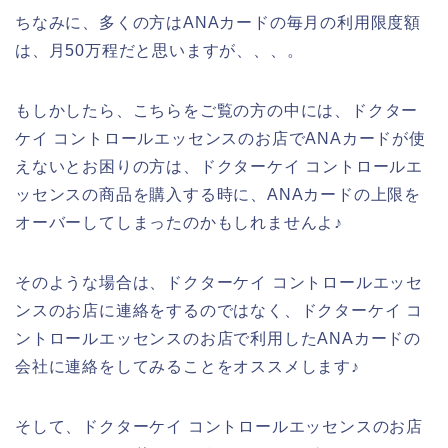
ちなみに、多くの方はANAカードの毎月の利用限度額
は、月50万程だと思いますが、、、。
もしかしたら、こちらをご覧の方の中には、ドクター
ケイ コントロールエッセンスのお店でANAカードが使
えないとお困りの方は、ドクターケイ コントロールエ
ッセンスの商品を購入する時に、ANAカードの上限を
オーバーしてしまったのかもしれませんよ♪
そのような場合は、ドクターケイ コントロールエッセ
ンスのお店に連絡をするのではなく、ドクターケイ コ
ントロールエッセンスのお店で利用したANAカードの
会社に連絡をしてみることをオススメします♪
そして、ドクターケイ コントロールエッセンスのお店