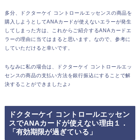
多分、ドクターケイ コントロールエッセンスの商品を
購入しようとしてANAカードが使えないエラーが発生
してしまった方は、これからご紹介するANAカードエ
ラーの理由に当てはまると思います。なので、参考に
していただけると幸いです。
ちなみに私の場合は、ドクターケイ コントロールエッ
センスの商品の支払い方法を銀行振込にすることで解
決することができましたよ♪
ドクターケイ コントロールエッセン
スでANAカードが使えない理由１．
「有効期限が過ぎている」