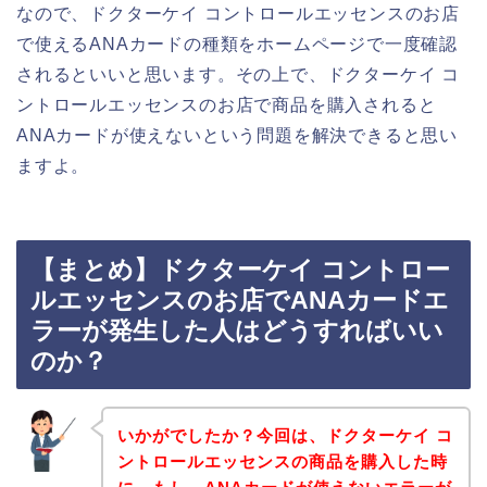
なので、ドクターケイ コントロールエッセンスのお店
で使えるANAカードの種類をホームページで一度確認
されるといいと思います。その上で、ドクターケイ コ
ントロールエッセンスのお店で商品を購入されると
ANAカードが使えないという問題を解決できると思い
ますよ。
【まとめ】ドクターケイ コントロー
ルエッセンスのお店でANAカードエ
ラーが発生した人はどうすればいい
のか？
いかがでしたか？今回は、ドクターケイ コ
ントロールエッセンスの商品を購入した時