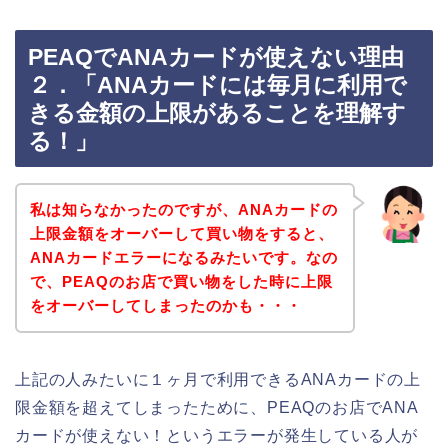
PEAQでANAカードが使えない理由
２．「ANAカードには毎月に利用で
きる金額の上限があることを理解す
る！」
私は知らなかったのですが、ANAカードの
上限金額をオーバーして買い物をすると、
ANAカードエラーになるみたいです。なの
で、PEAQのお店で買い物をした時に上限
をオーバーしてしまったのかも・・・
上記の人みたいに１ヶ月で利用できるANAカードの上
限金額を超えてしまったために、PEAQのお店でANA
カードが使えない！というエラーが発生している人が