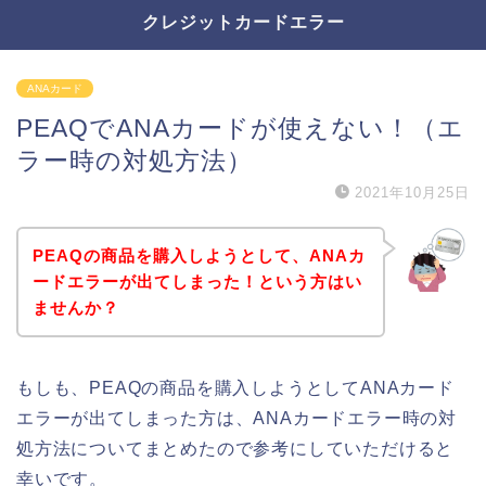
クレジットカードエラー
ANAカード
PEAQでANAカードが使えない！（エ
ラー時の対処方法）
2021年10月25日
PEAQの商品を購入しようとして、ANAカ
ードエラーが出てしまった！という方はい
ませんか？
もしも、PEAQの商品を購入しようとしてANAカード
エラーが出てしまった方は、ANAカードエラー時の対
処方法についてまとめたので参考にしていただけると
幸いです。