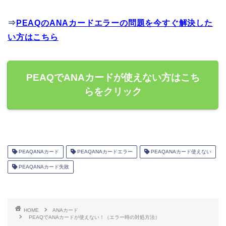
⇒
PEAQのANAカードエラーの問題を今すぐ解決した
い方はこちら
PEAQでANAカードが使えない方はこち
らをクリック
PEAQANAカード
PEAQANAカードエラー
PEAQANAカード使えない
PEAQANAカード失敗
HOME
ANAカード
PEAQでANAカードが使えない！（エラー時の対処方法）