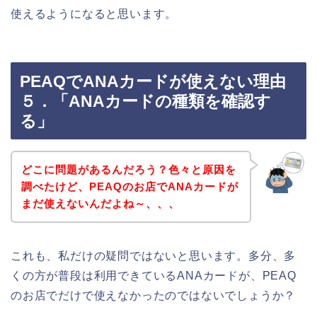
使えるようになると思います。
PEAQでANAカードが使えない理由
５．「ANAカードの種類を確認す
る」
どこに問題があるんだろう？色々と原因を
調べたけど、PEAQのお店でANAカードが
まだ使えないんだよね～、、、
これも、私だけの疑問ではないと思います。多分、多
くの方が普段は利用できているANAカードが、PEAQ
のお店でだけで使えなかったのではないでしょうか？