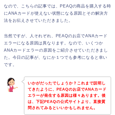
なので、こちらの記事では、PEAQの商品を購入する時
にANAカードが使えない状態になる原因とその解決方
法をお伝えさせていただきました。
当然ですが、人それぞれ、PEAQのお店でANAカード
エラーになる原因は異なります。なので、いくつか
ANAカードエラーの原因をご紹介させていただきまし
た。今日の記事が、なにか１つでも参考になると幸い
です。
いかがだったでしょうか？これまで説明し
てきたように、PEAQのお店でANAカード
エラーが発生する原因は様々あります。後
は、下記PEAQの公式サイトより、直接質
問されてみるといいかもしれません。