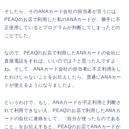
そしたら、そのANAカード会社の担当者が言うには、
PEAQのお店で利用した私のANAカードが、勝手に不
正使用しているとプログラムが判断してしまったとの
ことでした。
なので、PEAQのお店で利用したANAカードの会社に
直接電話をすれば、いいのでは？と思ったんですよ
ね。そして、ANAカード会社の担当者に不正利用をし
たわけじゃないことをお伝えしたら、普通にANAカー
ドが使えるようになりましたよ。
というわけで、もし、ANAカードが不正利用と判断さ
れて利用できない人、PEAQのお店で利用したANAカ
ードの会社に連絡をして、「自分が使ったものである
こと」をお伝えすると、PEAQのお店でANAカードが