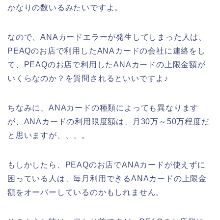
かなりの数いるみたいですよ。
なので、ANAカードエラーが発生してしまった人は、
PEAQのお店で利用したANAカードの会社に連絡をし
て、PEAQのお店で利用したANAカードの上限金額が
いくらなのか？を質問されるといいですよ♪
ちなみに、ANAカードの種類によっても異なります
が、ANAカードの利用限度額は、月30万～50万程度だ
と思いますが、、、。
もしかしたら、PEAQのお店でANAカードが使えずに
困っている人は、毎月利用できるANAカードの上限金
額をオーバーしているのかもしれません。