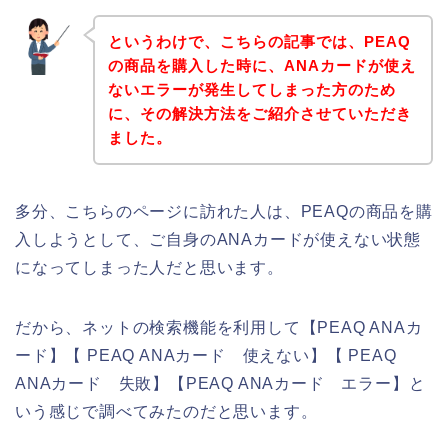
というわけで、こちらの記事では、PEAQ
の商品を購入した時に、ANAカードが使え
ないエラーが発生してしまった方のため
に、その解決方法をご紹介させていただき
ました。
多分、こちらのページに訪れた人は、PEAQの商品を購
入しようとして、ご自身のANAカードが使えない状態
になってしまった人だと思います。
だから、ネットの検索機能を利用して【PEAQ ANAカ
ード】【 PEAQ ANAカード 使えない】【 PEAQ
ANAカード 失敗】【PEAQ ANAカード エラー】と
いう感じで調べてみたのだと思います。