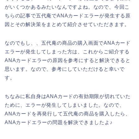
がいくつかあるみたいなんですよね。なので、今回こ
ちらの記事で五代庵でANAカードエラーが発生する原
因とその解決策をまとめて紹介させていただきます。
なのでもし、、五代庵の商品の購入画面でANAカード
エラーが発生してしまった方は、これからご紹介する
ANAカードエラーの原因を参考にすると解決できると
思います。なので、参考にしていただけると幸いで
す。
ちなみに私自身はANAカードの有効期限が切れていた
ために、エラーが発生してしまいました。なので、
ANAカードを再発行して五代庵の商品を購入したら、
ANAカードエラーの問題を解決できましたよ♪