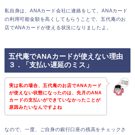
私自身は、ANAカード会社に連絡をして、ANAカード
の利用可能金額を高くしてもらうことで、五代庵のお
店でANAカードが使える状況になりましたよ。
五代庵でANAカードが使えない理由
３．「支払い遅延のミス」
実は私の場合、五代庵のお店でANAカード
が使えない状態になったのは、先月のANA
カードの支払いができていなかったことが
原因みたいなんですよね
なので、一度、ご自身の銀行口座の残高をチェックさ