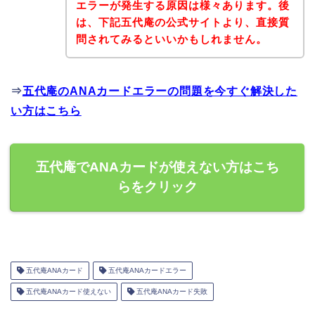
エラーが発生する原因は様々あります。後
は、下記五代庵の公式サイトより、直接質
問されてみるといいかもしれません。
⇒
五代庵のANAカードエラーの問題を今すぐ解決した
い方はこちら
五代庵でANAカードが使えない方はこち
らをクリック
五代庵ANAカード
五代庵ANAカードエラー
五代庵ANAカード使えない
五代庵ANAカード失敗