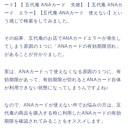
ード】【 五代庵 ANAカード 失敗】【 五代庵 ANAカ
ード エラー】【五代庵 ANAカード 使えない】とい
う感じで検索をしてみました。
その結果、五代庵のお店でANAカードエラーが発生し
てしまう原因の１つに「ANAカードの有効期限切れ」
があることが分かりました。
実は、ANAカードって使えなくなる原因の１つに、有
効期限があって、有効期限が切れるとANAカード自体
が利用できない状態になってしまうんですよね♪
なので、ANAカードが使えない件でお悩みの方は、五
代庵の商品を購入する時に利用したANAカードの有効
期限を確認されてみることをオススメします。