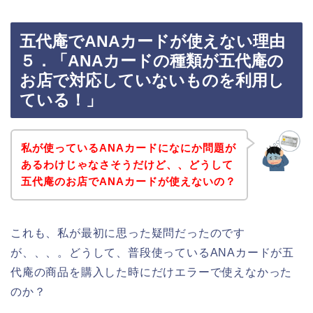
五代庵でANAカードが使えない理由
５．「ANAカードの種類が五代庵の
お店で対応していないものを利用し
ている！」
私が使っているANAカードになにか問題が
あるわけじゃなさそうだけど、、どうして
五代庵のお店でANAカードが使えないの？
これも、私が最初に思った疑問だったのです
が、、、。どうして、普段使っているANAカードが五
代庵の商品を購入した時にだけエラーで使えなかった
のか？