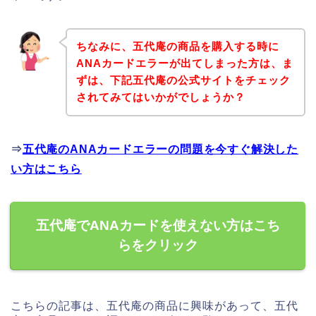
ちなみに、五代庵の商品を購入する時に
ANAカードエラーが出てしまった方は、ま
ずは、下記五代庵の公式サイトをチェック
されてみてはいかがでしょうか？
⇒
五代庵のANAカードエラーの問題を今すぐ解決した
い方はこちら
五代庵でANAカードを使えない方はこち
らをクリック
こちらの記事は、五代庵の商品に興味があって、五代