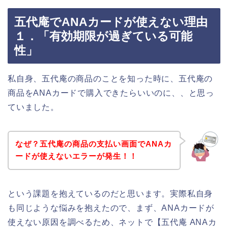
五代庵でANAカードが使えない理由
１．「有効期限が過ぎている可能
性」
私自身、五代庵の商品のことを知った時に、五代庵の
商品をANAカードで購入できたらいいのに、、と思っ
ていました。
なぜ？五代庵の商品の支払い画面でANAカ
ードが使えないエラーが発生！！
という課題を抱えているのだと思います。実際私自身
も同じような悩みを抱えたので、まず、ANAカードが
使えない原因を調べるため、ネットで【五代庵 ANAカ