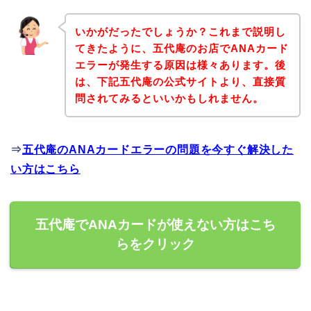
いかがだったでしょうか？これまで説明し
てきたように、五代庵のお店でANAカード
エラーが発生する原因は様々あります。後
は、下記五代庵の公式サイトより、直接質
問されてみるといいかもしれません。
⇒
五代庵のANAカードエラーの問題を今すぐ解決した
い方はこちら
五代庵でANAカードが使えない方はこち
らをクリック