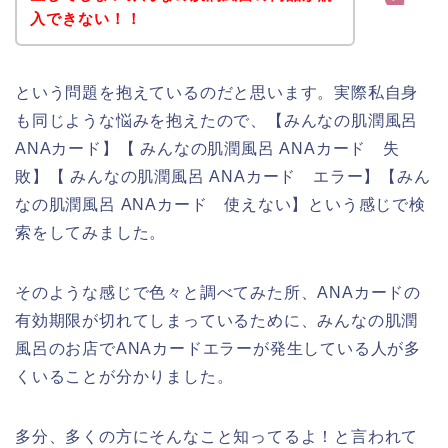
入できない！！
という問題を抱えているのだと思います。実際私自身
も同じような悩みを抱えたので、【みんなの肌潤風呂
ANAカード】【 みんなの肌潤風呂 ANAカード 失
敗】【 みんなの肌潤風呂 ANAカード エラー】【みん
なの肌潤風呂 ANAカード 使えない】という感じで検
索をしてみました。
そのような感じで色々と調べてみた所、ANAカードの
有効期限が切れてしまっているために、みんなの肌潤
風呂のお店でANAカードエラーが発生している人が多
くいることが分かりました。
多分、多くの方にそんなこと知ってるよ！と言われて