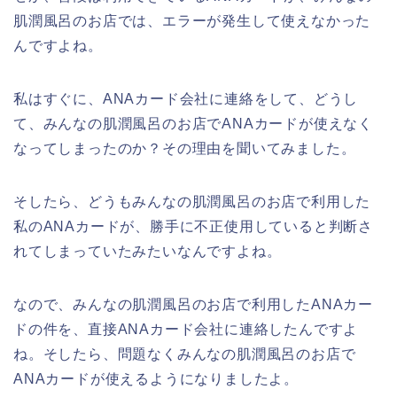
肌潤風呂のお店では、エラーが発生して使えなかった
んですよね。
私はすぐに、ANAカード会社に連絡をして、どうし
て、みんなの肌潤風呂のお店でANAカードが使えなく
なってしまったのか？その理由を聞いてみました。
そしたら、どうもみんなの肌潤風呂のお店で利用した
私のANAカードが、勝手に不正使用していると判断さ
れてしまっていたみたいなんですよね。
なので、みんなの肌潤風呂のお店で利用したANAカー
ドの件を、直接ANAカード会社に連絡したんですよ
ね。そしたら、問題なくみんなの肌潤風呂のお店で
ANAカードが使えるようになりましたよ。