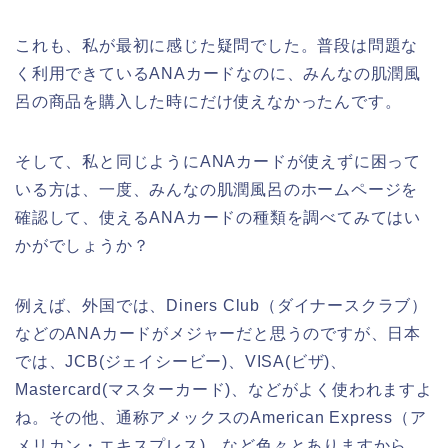
これも、私が最初に感じた疑問でした。普段は問題な
く利用できているANAカードなのに、みんなの肌潤風
呂の商品を購入した時にだけ使えなかったんです。
そして、私と同じようにANAカードが使えずに困って
いる方は、一度、みんなの肌潤風呂のホームページを
確認して、使えるANAカードの種類を調べてみてはい
かがでしょうか？
例えば、外国では、Diners Club（ダイナースクラブ）
などのANAカードがメジャーだと思うのですが、日本
では、JCB(ジェイシービー)、VISA(ビザ)、
Mastercard(マスターカード)、などがよく使われますよ
ね。その他、通称アメックスのAmerican Express（ア
メリカン・エキスプレス)、など色々とありますから