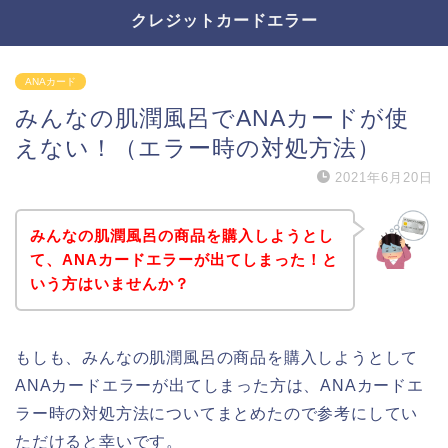
クレジットカードエラー
ANAカード
みんなの肌潤風呂でANAカードが使
えない！（エラー時の対処方法）
2021年6月20日
みんなの肌潤風呂の商品を購入しようとし
て、ANAカードエラーが出てしまった！と
いう方はいませんか？
もしも、みんなの肌潤風呂の商品を購入しようとして
ANAカードエラーが出てしまった方は、ANAカードエ
ラー時の対処方法についてまとめたので参考にしてい
ただけると幸いです。