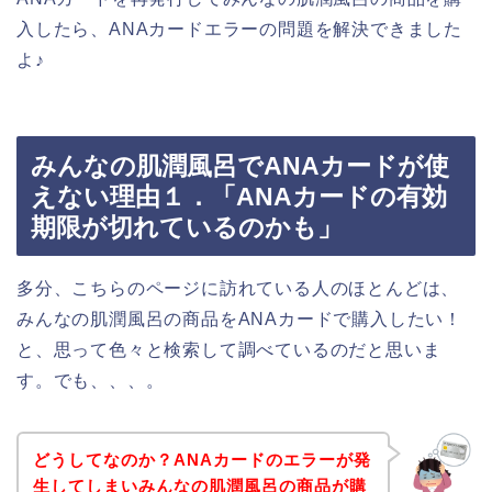
入したら、ANAカードエラーの問題を解決できました
よ♪
みんなの肌潤風呂でANAカードが使
えない理由１．「ANAカードの有効
期限が切れているのかも」
多分、こちらのページに訪れている人のほとんどは、
みんなの肌潤風呂の商品をANAカードで購入したい！
と、思って色々と検索して調べているのだと思いま
す。でも、、、。
どうしてなのか？ANAカードのエラーが発
生してしまいみんなの肌潤風呂の商品が購