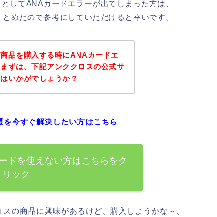
としてANAカードエラーが出てしまった方は、
まとめたので参考にしていただけると幸いです。
商品を購入する時にANAカードエ
、まずは、下記アンククロスの公式サ
てはいかがでしょうか？
題を今すぐ解決したい方はこちら
カードを使えない方はこちらをク
リック
ロスの商品に興味があるけど、購入しようかな～、