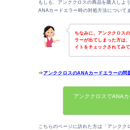
もしも、アンククロスの商品を購入しよう
ANAカードエラー時の対処方法について
ちなみに、アンククロスの
ラーが出てしまった方は
イトをチェックされてみ
⇒
アンククロスのANAカードエラーの問
アンククロスでANA
こちらのページに訪れた方は「アンクク