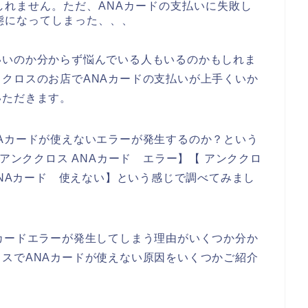
しれません。ただ、ANAカードの支払いに失敗し
態になってしまった、、、
いいのか分からず悩んでいる人もいるのかもしれま
クロスのお店でANAカードの支払いが上手くいか
いただきます。
Aカードが使えないエラーが発生するのか？という
 アンククロス ANAカード エラー】【 アンククロ
ANAカード 使えない】という感じで調べてみまし
カードエラーが発生してしまう理由がいくつか分か
スでANAカードが使えない原因をいくつかご紹介