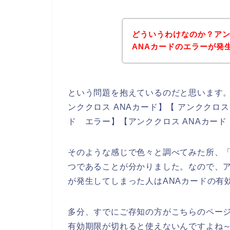
どういうわけなのか？ア
ANAカードのエラーが発
という問題を抱えているのだと思います
ンククロス ANAカード】【 アンククロス
ド エラー】【アンククロス ANAカー
そのような感じで色々と調べてみた所、「
つであることが分かりました。なので、ア
が発生してしまった人はANAカードの有
多分、すでにご存知の方がこちらのページ
有効期限が切れると使えないんですよね～