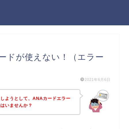
カードが使えない！（エラー
2021年6月6日
しようとして、ANAカードエラー
方はいませんか？