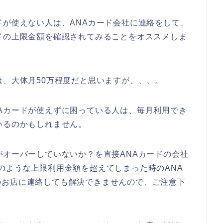
ドが使えない人は、ANAカード会社に連絡をして、
ドの上限金額を確認されてみることをオススメしま
は、大体月50万程度だと思いますが、、、。
Aカードが使えずに困っている人は、毎月利用でき
いるのかもしれません。
がオーバーしていないか？を直接ANAカードの会社
のような上限利用金額を超えてしまった時のANA
のお店に連絡しても解決できませんので、ご注意下