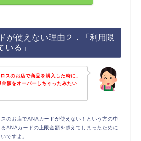
ードが使えない理由２．「利用限
ている」
クロスのお店で商品を購入した時に、
限金額をオーバーしちゃったみたい
スのお店でANAカードが使えない！という方の中
るANAカードの上限金額を超えてしまったために
たいですよ。