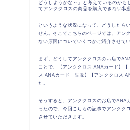
どうしようかな～」と考えているのかも
てアンククロスの商品を購入できない状
というような状況になって、どうしたら
せん。そこでこちらのページでは、アンク
ない原因についていくつかご紹介させて
まず、どうしてアンククロスのお店でAN
ことで、【アンククロス ANAカード】【
ス ANAカード 失敗】【アンククロス 
た。
そうすると、アンククロスのお店でANA
ったので、今回こちらの記事でアンククロ
させていただきます。