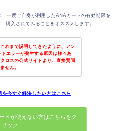
は、一度ご自身が利用したANAカードの有効期限を
度、購入されてみることをオススメします。
？これまで説明してきたように、アン
ードエラーが発生する原因は様々あ
ククロスの公式サイトより、直接質問
れません。
題を今すぐ解決したい方はこちら
カードが使えない方はこちらをク
リック