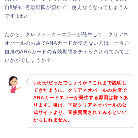
自動的に有効期限が切れて、使えなくなってしまうん
ですよね♪
だから、クレジットカーエラーが発生して、クリアネ
オパールのお店でANAカードが使えない方は、一度ご
自身のANAカードの有効期限をチェックされてみては
いかがでしょうか？
いかがだったでしょうか？これまで説明し
てきたように、クリアネオパールのお店で
ANAカードエラーが発生する原因は様々あ
ります。後は、下記クリアネオパールの公
式サイトより、直接質問されてみるといい
かもしれません。