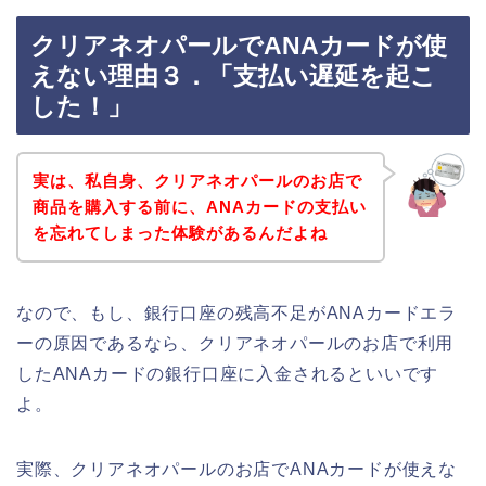
クリアネオパールでANAカードが使
えない理由３．「支払い遅延を起こ
した！」
実は、私自身、クリアネオパールのお店で
商品を購入する前に、ANAカードの支払い
を忘れてしまった体験があるんだよね
なので、もし、銀行口座の残高不足がANAカードエラ
ーの原因であるなら、クリアネオパールのお店で利用
したANAカードの銀行口座に入金されるといいです
よ。
実際、クリアネオパールのお店でANAカードが使えな