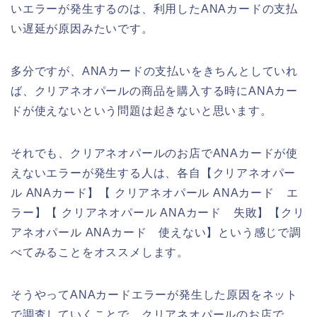
いエラーが発生するのは、利用したANAカードの支払
い遅延が原因みたいです。
多分ですが、ANAカードの支払いをきちんとしていれ
ば、クリアネオパールの商品を購入する時にANAカー
ドが使えないという問題は起きないと思います。
それでも、クリアネオパールのお店でANAカードが使
えないエラーが発生する人は、各自【クリアネオパー
ル ANAカード】【 クリアネオパール ANAカード エ
ラー】【 クリアネオパール ANAカード 失敗】【クリ
アネオパール ANAカード 使えない】という感じで調
べてみることをオススメします。
そうやってANAカードエラーが発生した原因をネット
で調査していくことで、クリアネオパールのお店で