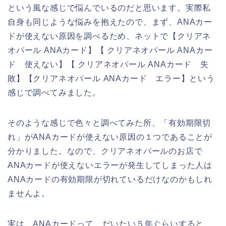
という風な感じで悩んでいるのだと思います。実際私
自身も同じような悩みを抱えたので、まず、ANAカー
ドが使えない原因を調べるため、ネットで【クリアネ
オパール ANAカード】【 クリアネオパール ANAカー
ド 使えない】【 クリアネオパール ANAカード 失
敗】【クリアネオパール ANAカード エラー】という
感じで調べてみました。
そのような感じで色々と調べてみた所、「有効期限切
れ」がANAカードが使えない原因の１つであることが
分かりました。なので、クリアネオパールのお店で
ANAカードが使えないエラーが発生してしまった人は
ANAカードの有効期限が切れているだけなのかもしれ
ませんよ。
実は、ANAカードって、だいたい５年ぐらいすると、