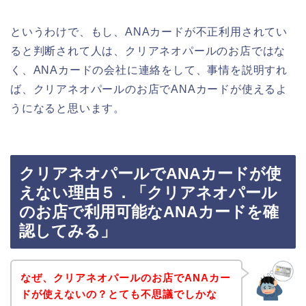
というわけで、もし、ANAカードが不正利用されてい
ると判断されて人は、クリアネオパールのお店ではな
く、ANAカードの会社に連絡をして、事情を説明すれ
ば、クリアネオパールのお店でANAカードが使えるよ
うになると思います。
クリアネオパールでANAカードが使
えない理由５．「クリアネオパール
のお店で利用可能なANAカードを確
認してみる」
なぜ、クリアネオパールのお店でANAカー
ドが使えないの？とても不思議でしかな