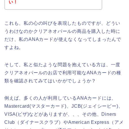
い！
これも、私の心の叫びを表現したものですが、どうい
うわけなのかクリアネオパールの商品を購入した時に
だけ、私のANAカードが使えなくなってしまったんで
すよね。
そして、私と似たような問題を抱えている方は、一度
クリアネオパールのお店で利用可能なANAカードの種
類を確認されてみてはいかがでしょうか？
例えば、多くの人が利用しているANAカードには、
Mastercard(マスターカード)、JCB(ジェイシービー)、
VISA(ビザ)などがありますが、、、その他、Diners
Club（ダイナースクラブ）やAmerican Express（アメ