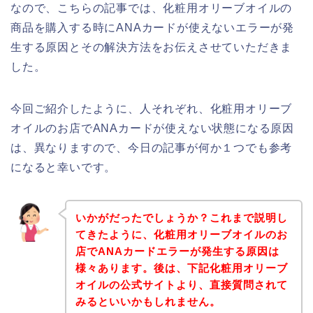
なので、こちらの記事では、化粧用オリーブオイルの
商品を購入する時にANAカードが使えないエラーが発
生する原因とその解決方法をお伝えさせていただきま
した。
今回ご紹介したように、人それぞれ、化粧用オリーブ
オイルのお店でANAカードが使えない状態になる原因
は、異なりますので、今日の記事が何か１つでも参考
になると幸いです。
いかがだったでしょうか？これまで説明し
てきたように、化粧用オリーブオイルのお
店でANAカードエラーが発生する原因は
様々あります。後は、下記化粧用オリーブ
オイルの公式サイトより、直接質問されて
みるといいかもしれません。