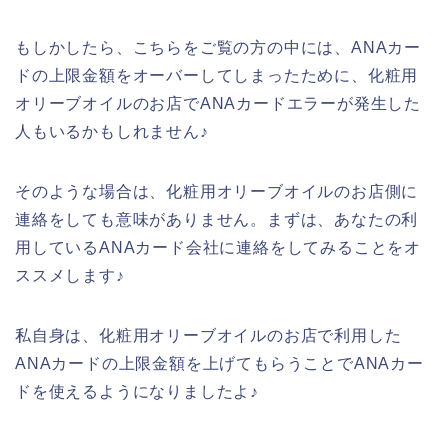
もしかしたら、こちらをご覧の方の中には、ANAカー
ドの上限金額をオーバーしてしまったために、化粧用
オリーブオイルのお店でANAカードエラーが発生した
人もいるかもしれません♪
そのような場合は、化粧用オリーブオイルのお店側に
連絡をしても意味がありません。まずは、あなたの利
用しているANAカード会社に連絡をしてみることをオ
ススメします♪
私自身は、化粧用オリーブオイルのお店で利用した
ANAカードの上限金額を上げてもらうことでANAカー
ドを使えるようになりましたよ♪