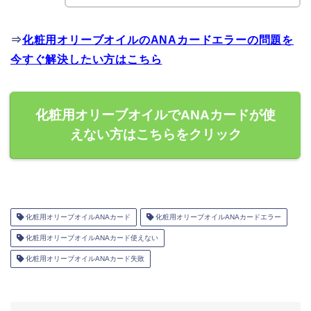
⇒
化粧用オリーブオイルのANAカードエラーの問題を
今すぐ解決したい方はこちら
化粧用オリーブオイルでANAカードが使
えない方はこちらをクリック
化粧用オリーブオイルANAカード
化粧用オリーブオイルANAカードエラー
化粧用オリーブオイルANAカード使えない
化粧用オリーブオイルANAカード失敗