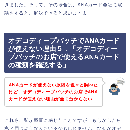
きました。そして、その場合は、ANAカード会社に電
話をすると、解決できると思いますよ。
オデコディープパッチでANAカード
が使えない理由５．「オデコディー
プパッチのお店で使えるANAカード
の種類を確認する」
ANAカードが使えない原因を色々と調べた
けど、オデコディープパッチのお店でANA
カードが使えない理由が全く分からない
これも、私が率直に感じたことですが、もしかしたら
私と同じような人もいるかもしれません。なぜかオデ