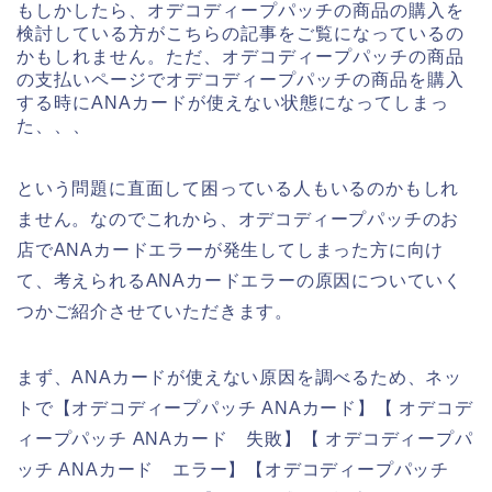
もしかしたら、オデコディープパッチの商品の購入を
検討している方がこちらの記事をご覧になっているの
かもしれません。ただ、オデコディープパッチの商品
の支払いページでオデコディープパッチの商品を購入
する時にANAカードが使えない状態になってしまっ
た、、、
という問題に直面して困っている人もいるのかもしれ
ません。なのでこれから、オデコディープパッチのお
店でANAカードエラーが発生してしまった方に向け
て、考えられるANAカードエラーの原因についていく
つかご紹介させていただきます。
まず、ANAカードが使えない原因を調べるため、ネッ
トで【オデコディープパッチ ANAカード】【 オデコデ
ィープパッチ ANAカード 失敗】【 オデコディープパ
ッチ ANAカード エラー】【オデコディープパッチ