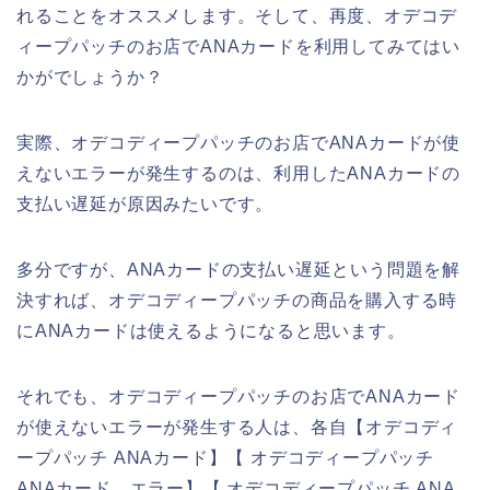
れることをオススメします。そして、再度、オデコデ
ィープパッチのお店でANAカードを利用してみてはい
かがでしょうか？
実際、オデコディープパッチのお店でANAカードが使
えないエラーが発生するのは、利用したANAカードの
支払い遅延が原因みたいです。
多分ですが、ANAカードの支払い遅延という問題を解
決すれば、オデコディープパッチの商品を購入する時
にANAカードは使えるようになると思います。
それでも、オデコディープパッチのお店でANAカード
が使えないエラーが発生する人は、各自【オデコディ
ープパッチ ANAカード】【 オデコディープパッチ
ANAカード エラー】【 オデコディープパッチ ANA