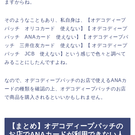
ますからね。
そのようなこともあり、私自身は、【オデコディープ
パッチ オリコカード 使えない】【 オデコディープ
パッチ ANAカード 使えない】【 オデコディープパ
ッチ 三井住友カード 使えない】【 オデコディープ
パッチ JCB 使えない】という感じで色々と調べて
みることにしたんですよね。
なので、オデコディープパッチのお店で使えるANAカ
ードの種類を確認の上、オデコディープパッチのお店
で商品を購入されるといいかもしれません。
【まとめ】オデコディープパッチの
お店でANAカードが利用できない人