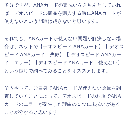
多分ですが、ANAカードの支払いをきちんとしていれ
ば、デオスピードの商品を購入する時にANAカードが
使えないという問題は起きないと思います。
それでも、ANAカードが使えない問題が解決しない場
合は、ネットで【デオスピード ANAカード】【 デオス
ピード ANAカード 失敗】【 デオスピード ANAカー
ド エラー】【デオスピード ANAカード 使えない】
という感じで調べてみることをオススメします。
そうやって、ご自身でANAカードが使えない原因を調
査していくことによって、デオスピードのお店でANA
カードのエラーが発生した理由の１つに未払いがある
ことが分かると思います。