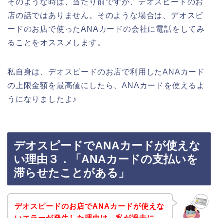
そのような時は、当たり前ですが、デオスピードのお
店の話ではありません。そのような場合は、デオスピ
ードのお店で使ったANAカードの会社に電話をしてみ
ることをオススメします。
私自身は、デオスピードのお店で利用したANAカード
の上限金額を最高値にしたら、ANAカードを使えるよ
うになりましたよ♪
デオスピードでANAカードが使えな
い理由３．「ANAカードの支払いを
滞らせたことがある」
デオスピードのお店でANAカードが使えな
いエラーが発生した理由は、私が過去に