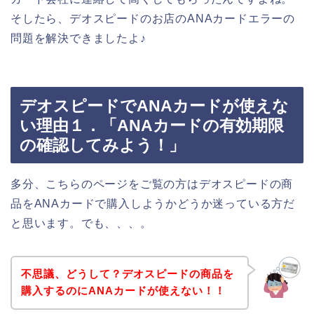
そしたら、デオスピードのお店のANAカードエラーの
問題を解決できましたよ♪
デオスピードでANAカードが使えな
い理由１．「ANAカードの有効期限
の確認してみよう！」
多分、こちらのページをご覧の方はデオスピードの商
品をANAカードで購入しようかどうか迷っている方だ
と思います。でも、、、。
不思議、どうして？デオスピードの商品を
購入するのにANAカードが使えない！！