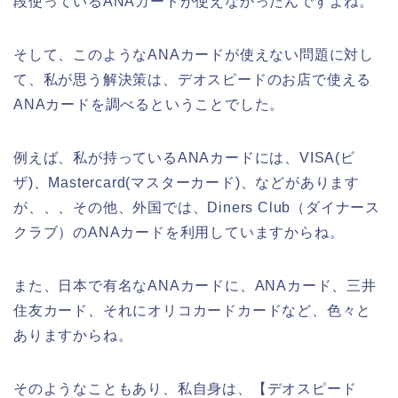
段使っているANAカードが使えなかったんですよね。
そして、このようなANAカードが使えない問題に対し
て、私が思う解決策は、デオスピードのお店で使える
ANAカードを調べるということでした。
例えば、私が持っているANAカードには、VISA(ビ
ザ)、Mastercard(マスターカード)、などがあります
が、、、その他、外国では、Diners Club（ダイナース
クラブ）のANAカードを利用していますからね。
また、日本で有名なANAカードに、ANAカード、三井
住友カード、それにオリコカードカードなど、色々と
ありますからね。
そのようなこともあり、私自身は、【デオスピード