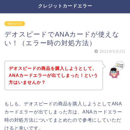
クレジットカードエラー
ANAカード
デオスピードでANAカードが使えな
い！（エラー時の対処方法）
2021年5月2日
デオスピードの商品を購入しようとして、
ANAカードエラーが出てしまった！という
方はいませんか？
もしも、デオスピードの商品を購入しようとしてANA
カードエラーが出てしまった方は、ANAカードエラー
時の対処方法についてまとめたので参考にしていただ
けると幸いです。