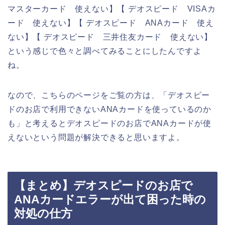
マスターカード 使えない】【 デオスピード VISAカ
ード 使えない】【 デオスピード ANAカード 使え
ない】【 デオスピード 三井住友カード 使えない】
という感じで色々と調べてみることにしたんですよ
ね。
なので、こちらのページをご覧の方は、「デオスピー
ドのお店で利用できないANAカードを使っているのか
も」と考えるとデオスピードのお店でANAカードが使
えないという問題が解決できると思いますよ。
【まとめ】デオスピードのお店で
ANAカードエラーが出て困った時の
対処の仕方