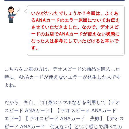
いかがだったでしょうか？今回は、よくあ
るANAカードのエラー原因についてお伝え
させていただきました。なので、デオスピ
ードのお店でANAカードが使えない状態に
なった人は参考にしていただけると幸いで
す。
こちらをご覧の方は、デオスピードの商品を購入した
時に、ANAカードが使えないエラーが発生した人です
よね。
だから、各自、ご自身のスマホなどを利用して【デオ
スピード ANAカード】【 デオスピード ANAカード
エラー】【 デオスピード ANAカード 失敗】【デオス
ピード ANAカード 使えない】という感じで調べてみ