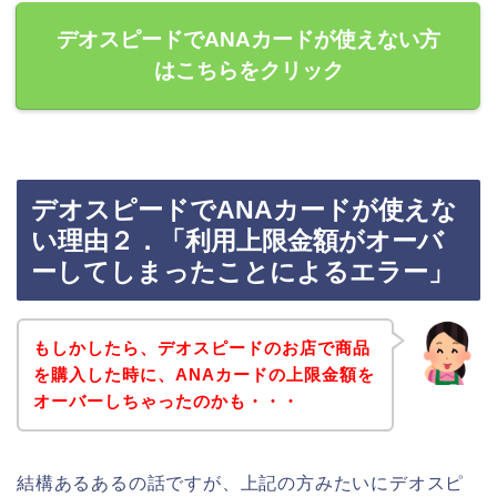
デオスピードでANAカードが使えない方
はこちらをクリック
デオスピードでANAカードが使えな
い理由２．「利用上限金額がオーバ
ーしてしまったことによるエラー」
もしかしたら、デオスピードのお店で商品
を購入した時に、ANAカードの上限金額を
オーバーしちゃったのかも・・・
結構あるあるの話ですが、上記の方みたいにデオスピ