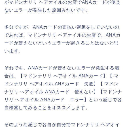
がマドンナリリ ヘアオイルのお店でANAカードが使え
ないエラーが発生した原因みたいです。
多分ですが、ANAカードの支払い遅延をしていないの
であれば、マドンナリリ ヘアオイルのお店で、ANAカ
ードが使えないというエラーが起きることはないと思
います。
それでも、ANAカードが使えないエラーが発生する場
合は、【マドンナリリ ヘアオイル ANAカード】【 マ
ドンナリリ ヘアオイル ANAカード 失敗】【 マドン
ナリリ ヘアオイル ANAカード 使えない】【マドンナ
リリ ヘアオイル ANAカード エラー】という感じで各
自検索してみることをオススメします。
そのような感じで各自が自分でマドンナリリ ヘアオイ