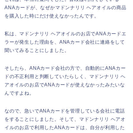
ANAカードが、なぜかマドンナリリ ヘアオイルの商品
を購入した時にだけ使えなかったんです。
私は、マドンナリリ ヘアオイルのお店でANAカードエ
ラーが発生した理由を、ANAカード会社に連絡をして
聞いてみることにしました。
そしたら、ANAカード会社の方で、自動的にANAカー
ドの不正利用と判断していたらしく、マドンナリリ ヘ
アオイルのお店でANAカードが使えなかったみたいな
んですよね。
なので、急いでANAカードを管理している会社に電話
をすることにしました。そして、マドンナリリ ヘアオ
イルのお店で利用したANAカードは、自分が利用した