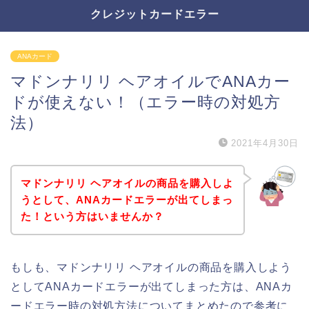
クレジットカードエラー
ANAカード
マドンナリリ ヘアオイルでANAカー
ドが使えない！（エラー時の対処方
法）
2021年4月30日
マドンナリリ ヘアオイルの商品を購入しよ
うとして、ANAカードエラーが出てしまっ
た！という方はいませんか？
もしも、マドンナリリ ヘアオイルの商品を購入しよう
としてANAカードエラーが出てしまった方は、ANAカ
ードエラー時の対処方法についてまとめたので参考に