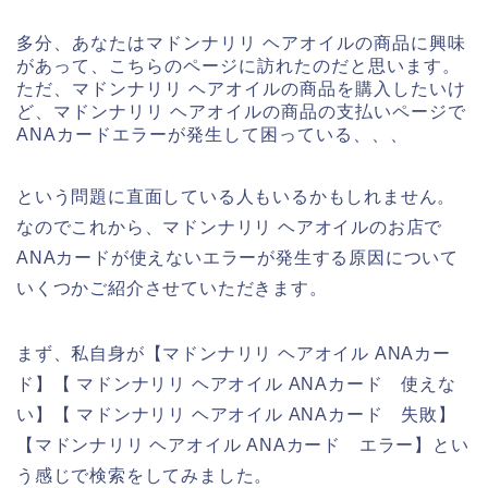
多分、あなたはマドンナリリ ヘアオイルの商品に興味
があって、こちらのページに訪れたのだと思います。
ただ、マドンナリリ ヘアオイルの商品を購入したいけ
ど、マドンナリリ ヘアオイルの商品の支払いページで
ANAカードエラーが発生して困っている、、、
という問題に直面している人もいるかもしれません。
なのでこれから、マドンナリリ ヘアオイルのお店で
ANAカードが使えないエラーが発生する原因について
いくつかご紹介させていただきます。
まず、私自身が【マドンナリリ ヘアオイル ANAカー
ド】【 マドンナリリ ヘアオイル ANAカード 使えな
い】【 マドンナリリ ヘアオイル ANAカード 失敗】
【マドンナリリ ヘアオイル ANAカード エラー】とい
う感じで検索をしてみました。