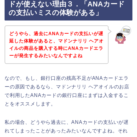
ドが使えない理由３．「ANAカード
の支払いミスの体験がある」
どうやら、過去にANAカードの支払いが遅
延した体験があると、マドンナリリ ヘアオ
イルの商品を購入する時にANAカードエラ
ーが発生するみたいなんですよね
なので、もし、銀行口座の残高不足がANAカードエラ
ーの原因であるなら、マドンナリリ ヘアオイルのお店
で利用したANAカードの銀行口座にまずは入金するこ
とをオススメします。
私の場合、どうやら過去に、ANAカードの支払いが遅
れてしまったことがあったみたいなんですよね。それ