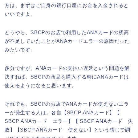
方は、まずはご自身の銀行口座にお金を入金されると
いいですよ。
どうやら、SBCPのお店で利用したANAカードの残高
が不足していたことがANAカードエラーの原因だった
みたいです。
多分ですが、ANAカードの支払い遅延という問題を解
決すれば、SBCPの商品を購入する時にANAカードは
使えるようになると思います。
それでも、SBCPのお店でANAカードが使えないエラ
ーが発生する人は、各自【SBCP ANAカード】【
SBCP ANAカード エラー】【 SBCP ANAカード 失
敗】【SBCP ANAカード 使えない】という感じで調