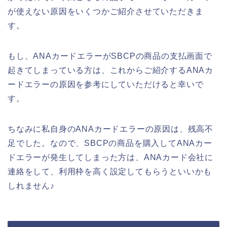
が使えない原因をいくつかご紹介させていただきま
す。
もし、ANAカードエラーがSBCPの商品の支払画面で
起きてしまっている方は、これからご紹介するANAカ
ードエラーの原因を参考にしていただけると幸いで
す。
ちなみに私自身のANAカードエラーの原因は、残高不
足でした。なので、SBCPの商品を購入してANAカー
ドエラーが発生してしまった方は、ANAカード会社に
連絡をして、利用枠を高く設定してもらうといいかも
しれません♪