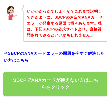
いかがだったでしょうか？これまで説明し
てきたように、SBCPのお店でANAカード
エラーが発生する原因は様々あります。後
は、下記SBCPの公式サイトより、直接質
問されてみるといいかもしれません。
⇒
SBCPのANAカードエラーの問題を今すぐ解決した
い方はこちら
SBCPでANAカードが使えない方はこち
らをクリック