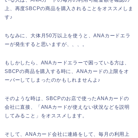
上、再度SBCPの商品を購入されることをオススメしま
す♪
ちなみに、大体月50万以上を使うと、ANAカードエラ
ーが発生すると思いますが、、、。
もしかしたら、ANAカードエラーで困っている方は、
SBCPの商品を購入する時に、ANAカードの上限をオ
ーバーしてしまったのかもしれませんよ♪
そのような時は、SBCPのお店で使ったANAカードの
会社に直接、「ANAカードが使えない状況などを説明
してみること」をオススメします。
そして、ANAカード会社に連絡をして、毎月の利用上