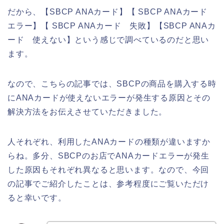
だから、【SBCP ANAカード】【 SBCP ANAカード
エラー】【 SBCP ANAカード 失敗】【SBCP ANAカ
ード 使えない】という感じで調べているのだと思い
ます。
なので、こちらの記事では、SBCPの商品を購入する時
にANAカードが使えないエラーが発生する原因とその
解決方法をお伝えさせていただきました。
人それぞれ、利用したANAカードの種類が違いますか
らね。多分、SBCPのお店でANAカードエラーが発生
した原因もそれぞれ異なると思います。なので、今回
の記事でご紹介したことは、参考程度にご覧いただけ
ると幸いです。