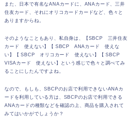
また、日本で有名なANAカードに、ANAカード、三井
住友カード、それにオリコカードカードなど、色々と
ありますからね。
そのようなこともあり、私自身は、【SBCP 三井住友
カード 使えない】【 SBCP ANAカード 使えな
い】【 SBCP オリコカード 使えない】【 SBCP
VISAカード 使えない】という感じで色々と調べてみ
ることにしたんですよね。
なので、もしも、SBCPのお店で利用できないANAカ
ードを利用している方は、SBCPのお店で利用できる
ANAカードの種類などを確認の上、商品を購入されて
みてはいかがでしょうか？