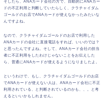
そしたら、ANAカード会社の方で、自動的にANAカー
ドの不正利用と判断していたらしく、クラチャイダム
ゴールドのお店でANAカードが使えなかったみたいな
んですよね。
なので、クラチャイダムゴールドのお店で利用した
ANAカードの会社に直接電話をすれば、いいのでは？
と思ったんですよね。そして、ANAカード会社の担当
者に不正利用をしたわけじゃないことをお伝えした
ら、普通にANAカードが使えるようになりましたよ。
というわけで、もし、クラチャイダムゴールドのお店
でANAカードが使えない人は、ANAカード会社に不正
利用されている、と判断されているのかも、、。と考
えるといいかもしれません。