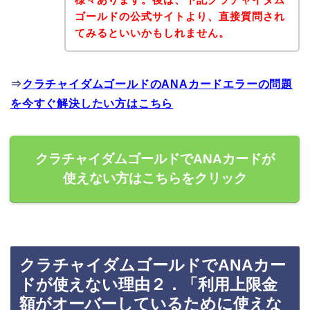
ゴールドの公式サイトより、直接質問され
てみるといいかもしれません。
⇒
クラチャイダムゴールドのANAカードエラーの問題
を今すぐ解決したい方はこちら
クラチャイダムゴールドでANAカードが
使えない方はこちらをクリック
クラチャイダムゴールドでANAカー
ドが使えない理由２．「利用上限金
額がオーバーしているために使えな