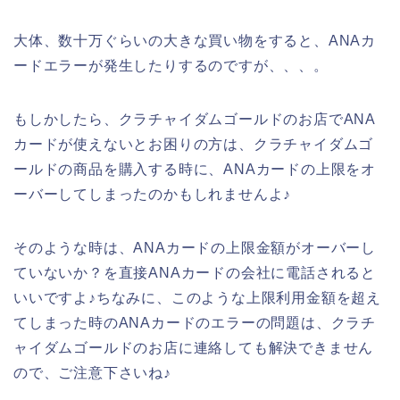
大体、数十万ぐらいの大きな買い物をすると、ANAカ
ードエラーが発生したりするのですが、、、。
もしかしたら、クラチャイダムゴールドのお店でANA
カードが使えないとお困りの方は、クラチャイダムゴ
ールドの商品を購入する時に、ANAカードの上限をオ
ーバーしてしまったのかもしれませんよ♪
そのような時は、ANAカードの上限金額がオーバーし
ていないか？を直接ANAカードの会社に電話されると
いいですよ♪ちなみに、このような上限利用金額を超え
てしまった時のANAカードのエラーの問題は、クラチ
ャイダムゴールドのお店に連絡しても解決できません
ので、ご注意下さいね♪