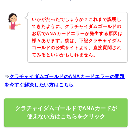
いかがだったでしょうか？これまで説明し
てきたように、クラチャイダムゴールドの
お店でANAカードエラーが発生する原因は
様々あります。後は、下記クラチャイダム
ゴールドの公式サイトより、直接質問され
てみるといいかもしれません。
⇒
クラチャイダムゴールドのANAカードエラーの問題
を今すぐ解決したい方はこちら
クラチャイダムゴールドでANAカードが
使えない方はこちらをクリック