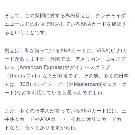
そして、この疑問に対する私の答えは、クラチャイダ
ムゴールドのお店で対応しているANAカードを確認す
るということです。
例えば、私が持っているANAカードに、VISA(ビザ)カ
ードがありますが、外国では、アメリカン・エキスプ
レス（American Express)やダイナースクラブ
（Diners Club）などが有名です。その他、多くの日本
人は、JCB(ジェイシービー)やMastercard(マスターカ
ード)などを利用していると思うんですよね。
また、多くの日本人が持っているANAカードには、三
井住友カードやANAカード、それにオリコカードカー
ドなど、色々とありますからね。