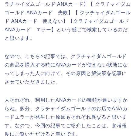
ラチャイダムゴールド ANAカード】【 クラチャイダム
ゴールド ANAカード 失敗】【 クラチャイダムゴール
ド ANAカード 使えない】【クラチャイダムゴールド
ANAカード エラー】という感じで検索しているのだ
と思います。
なので、こちらの記事では、クラチャイダムゴールド
の商品を購入する時にANAカードが使えない状態にな
ってしまった人に向けて、その原因と解決策を記事に
させていただきました。
人それぞれ、利用したANAカードの種類が違いますか
らね。多分、クラチャイダムゴールドのお店でANAカ
ードエラーが発生した原因もそれぞれ異なると思いま
す。なので、今回の記事でご紹介したことは、参考程
度にご覧いただけると幸いです。