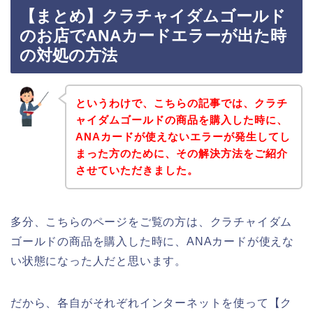
【まとめ】クラチャイダムゴールド
のお店でANAカードエラーが出た時
の対処の方法
というわけで、こちらの記事では、クラチ
ャイダムゴールドの商品を購入した時に、
ANAカードが使えないエラーが発生してし
まった方のために、その解決方法をご紹介
させていただきました。
多分、こちらのページをご覧の方は、クラチャイダム
ゴールドの商品を購入した時に、ANAカードが使えな
い状態になった人だと思います。
だから、各自がそれぞれインターネットを使って【ク