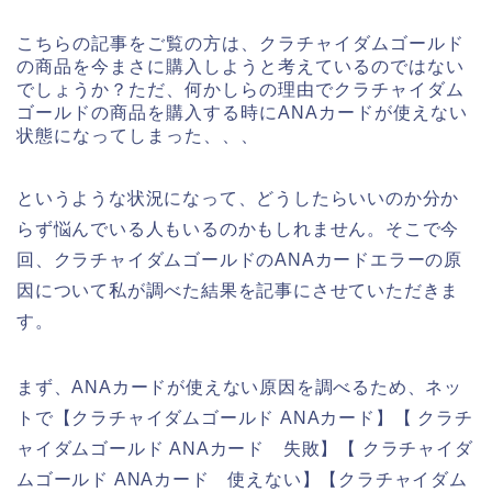
こちらの記事をご覧の方は、クラチャイダムゴールド
の商品を今まさに購入しようと考えているのではない
でしょうか？ただ、何かしらの理由でクラチャイダム
ゴールドの商品を購入する時にANAカードが使えない
状態になってしまった、、、
というような状況になって、どうしたらいいのか分か
らず悩んでいる人もいるのかもしれません。そこで今
回、クラチャイダムゴールドのANAカードエラーの原
因について私が調べた結果を記事にさせていただきま
す。
まず、ANAカードが使えない原因を調べるため、ネッ
トで【クラチャイダムゴールド ANAカード】【 クラチ
ャイダムゴールド ANAカード 失敗】【 クラチャイダ
ムゴールド ANAカード 使えない】【クラチャイダム