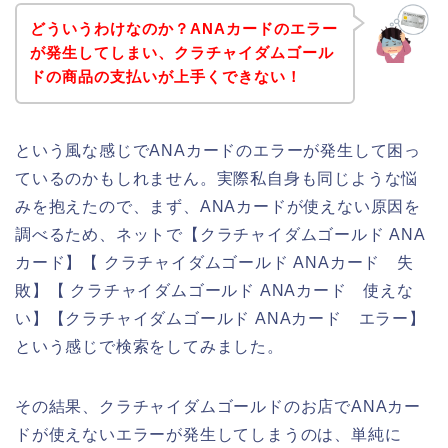
どういうわけなのか？ANAカードのエラー
が発生してしまい、クラチャイダムゴール
ドの商品の支払いが上手くできない！
という風な感じでANAカードのエラーが発生して困っ
ているのかもしれません。実際私自身も同じような悩
みを抱えたので、まず、ANAカードが使えない原因を
調べるため、ネットで【クラチャイダムゴールド ANA
カード】【 クラチャイダムゴールド ANAカード 失
敗】【 クラチャイダムゴールド ANAカード 使えな
い】【クラチャイダムゴールド ANAカード エラー】
という感じで検索をしてみました。
その結果、クラチャイダムゴールドのお店でANAカー
ドが使えないエラーが発生してしまうのは、単純に