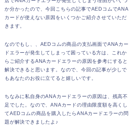
店でANAカードエラーが発生してしまう理由がいくつ
か分かったので、今回こちらの記事でAEDコムでANA
カードが使えない原因をいくつかご紹介させていただ
きます。
なのでもし、、AEDコムの商品の支払画面でANAカー
ドエラーが発生してしまって困っている方は、これか
らご紹介するANAカードエラーの原因を参考にすると
解決できると思います。なので、今回の記事が少しで
もあなたのお役に立てると嬉しいです。
ちなみに私自身のANAカードエラーの原因は、残高不
足でした。なので、ANAカードの理由限度額を高くし
てAEDコムの商品を購入したらANAカードエラーの問
題が解決できましたよ♪