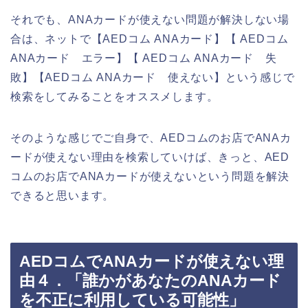
それでも、ANAカードが使えない問題が解決しない場
合は、ネットで【AEDコム ANAカード】【 AEDコム
ANAカード エラー】【 AEDコム ANAカード 失
敗】【AEDコム ANAカード 使えない】という感じで
検索をしてみることをオススメします。
そのような感じでご自身で、AEDコムのお店でANAカ
ードが使えない理由を検索していけば、きっと、AED
コムのお店でANAカードが使えないという問題を解決
できると思います。
AEDコムでANAカードが使えない理
由４．「誰かがあなたのANAカード
を不正に利用している可能性」