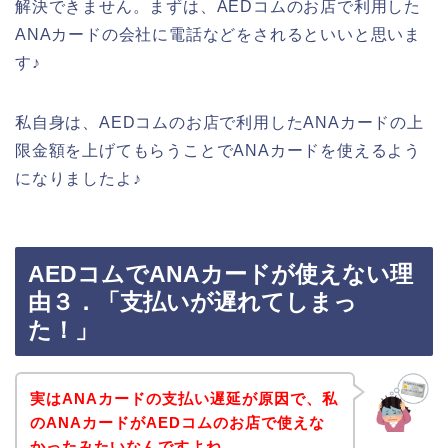
解決できません。まずは、AEDコムのお店で利用した
ANAカードの会社に電話などをされるといいと思いま
す♪
私自身は、AEDコムのお店で利用したANAカードの上
限金額を上げてもらうことでANAカードを使えるよう
になりましたよ♪
AEDコムでANAカードが使えない理
由３．「支払いが遅れてしまっ
た！」
実はANAカードの支払い遅延が原因で、私
のANAカードがAEDコムのお店で使えな
かったみたいなんですよね