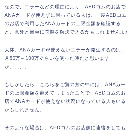
なので、エラーなどの理由により、AEDコムのお店で
ANAカードが使えずに困っている人は、一度AEDコム
のお店で利用したANAカードの上限金額を確認する
と、意外と簡単に問題を解決できるかもしれませんよ♪
大体、ANAカードが使えないエラーが発生するのは、
月50万～100万ぐらいを使った時だと思います
が、、、。
もしかしたら、こちらをご覧の方の中には、ANAカー
ドの上限金額を超えてしまったことで、AEDコムのお
店でANAカードが使えない状況になっている人もいる
かもしれません。
そのような場合は、AEDコムのお店側に連絡をしても