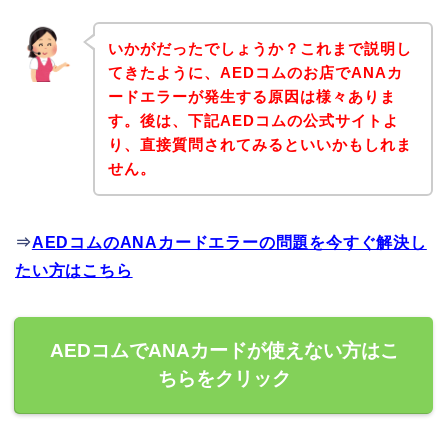
いかがだったでしょうか？これまで説明し
てきたように、AEDコムのお店でANAカ
ードエラーが発生する原因は様々ありま
す。後は、下記AEDコムの公式サイトよ
り、直接質問されてみるといいかもしれま
せん。
⇒
AEDコムのANAカードエラーの問題を今すぐ解決し
たい方はこちら
AEDコムでANAカードが使えない方はこ
ちらをクリック