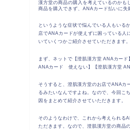
漢方堂の商品の購入を考えているのかも
商品を購入できず、ANAカード払いに失
というような症状で悩んでいる人もいる
店でANAカードが使えずに困っている人
いていくつかご紹介させていただきます
まず、ネットで【澄肌漢方堂 ANAカード
ANAカード 使えない】【澄肌漢方堂 
そうすると、澄肌漢方堂のお店でANAカ
るみたいなんですよね。なので、今回こち
因をまとめて紹介させていただきます。
そのようなわけで、これから考えられるA
ただきます。なので、澄肌漢方堂の商品の