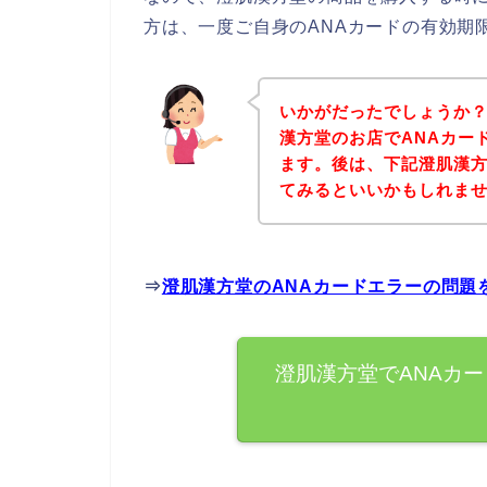
方は、一度ご自身のANAカードの有効期
いかがだったでしょうか
漢方堂のお店でANAカー
ます。後は、下記澄肌漢
てみるといいかもしれま
⇒
澄肌漢方堂のANAカードエラーの問題
澄肌漢方堂でANAカ