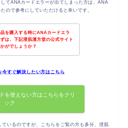
してANAカードエラーが出てしまった方は、ANA
めたので参考にしていただけると幸いです。
品を購入する時にANAカードエラ
まずは、下記澄肌漢方堂の公式サイト
いかがでしょうか？
を今すぐ解決したい方はこちら
ードを使えない方はこちらをクリ
ック
しているのですが、こちらをご覧の方も多分、澄肌