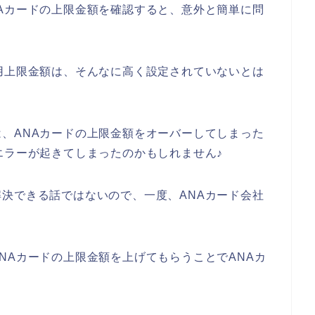
Aカードの上限金額を確認すると、意外と簡単に問
用上限金額は、そんなに高く設定されていないとは
、ANAカードの上限金額をオーバーしてしまった
エラーが起きてしまったのかもしれません♪
決できる話ではないので、一度、ANAカード会社
NAカードの上限金額を上げてもらうことでANAカ