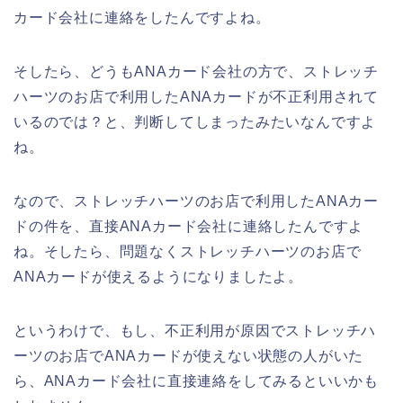
カード会社に連絡をしたんですよね。
そしたら、どうもANAカード会社の方で、ストレッチ
ハーツのお店で利用したANAカードが不正利用されて
いるのでは？と、判断してしまったみたいなんですよ
ね。
なので、ストレッチハーツのお店で利用したANAカー
ドの件を、直接ANAカード会社に連絡したんですよ
ね。そしたら、問題なくストレッチハーツのお店で
ANAカードが使えるようになりましたよ。
というわけで、もし、不正利用が原因でストレッチハ
ーツのお店でANAカードが使えない状態の人がいた
ら、ANAカード会社に直接連絡をしてみるといいかも