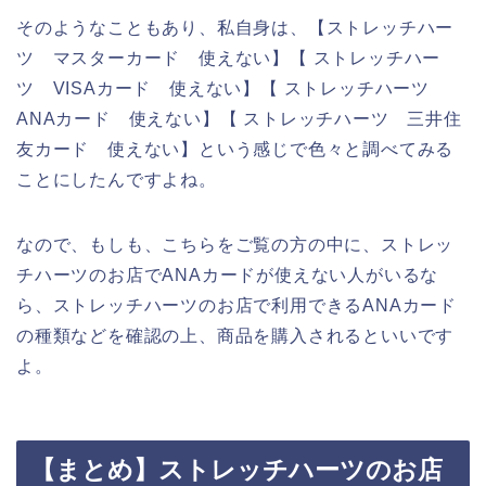
そのようなこともあり、私自身は、【ストレッチハー
ツ マスターカード 使えない】【 ストレッチハー
ツ VISAカード 使えない】【 ストレッチハーツ
ANAカード 使えない】【 ストレッチハーツ 三井住
友カード 使えない】という感じで色々と調べてみる
ことにしたんですよね。
なので、もしも、こちらをご覧の方の中に、ストレッ
チハーツのお店でANAカードが使えない人がいるな
ら、ストレッチハーツのお店で利用できるANAカード
の種類などを確認の上、商品を購入されるといいです
よ。
【まとめ】ストレッチハーツのお店