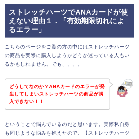
ストレッチハーツでANAカードが使
えない理由１．「有効期限切れによ
るエラー」
こちらのページをご覧の方の中にはストレッチハーツ
の商品を実際に購入しようかどうか迷っている人もい
るかもしれません。でも、、、。
どうしてなのか？ANAカードのエラーが発
生してしまいストレッチハーツの商品が購
入できない！！
ということで悩んでいるのだと思います。実際私自身
も同じような悩みを抱えたので、【ストレッチハーツ