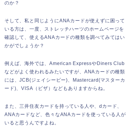
のか？
そして、私と同じようにANAカードが使えずに困って
いる方は、一度、ストレッチハーツのホームページを
確認して、使えるANAカードの種類を調べてみてはい
かがでしょうか？
例えば、海外では、American ExpressやDiners Club
などがよく使われるみたいですが、ANAカードの種類
には、JCB(ジェイシービー)、Mastercard(マスターカ
ード)、VISA（ビザ）などもありますからね。
また、三井住友カードを持っている人や、dカード、
ANAカードなど、色々なANAカードを使っている人が
いると思うんですよね。