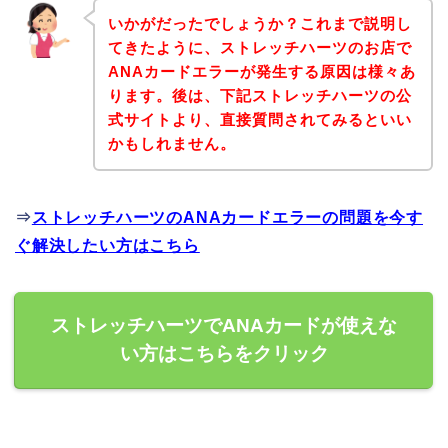
いかがだったでしょうか？これまで説明し
てきたように、ストレッチハーツのお店で
ANAカードエラーが発生する原因は様々あ
ります。後は、下記ストレッチハーツの公
式サイトより、直接質問されてみるといい
かもしれません。
⇒
ストレッチハーツのANAカードエラーの問題を今す
ぐ解決したい方はこちら
ストレッチハーツでANAカードが使えな
い方はこちらをクリック