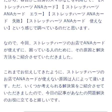
トレッチハーツ ANAカード】【 ストレッチハーツ
ANAカード エラー】【 ストレッチハーツ ANAカー
ド 失敗】【ストレッチハーツ ANAカード 使えな
い】という感じで調べているのだと思います。
なので、今回、ストレッチハーツのお店でANAカード
が使えずに、困っている人のために、その原因と解決
方法をご紹介させていただきました。
これまでお伝えしてきたように、ストレッチハーツの
お店でANAカードが使えない原因は人によって違いま
す。ただ、いくつか考えられる解決策をご紹介させて
いただきましたので、今日の記事があなたの問題解決
のお役に立てると嬉しいです。