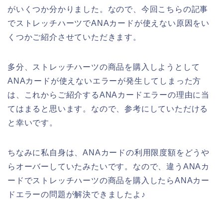
がいくつか分かりました。なので、今回こちらの記事
でストレッチハーツでANAカードが使えない原因をい
くつかご紹介させていただきます。
多分、ストレッチハーツの商品を購入しようとして
ANAカードが使えないエラーが発生してしまった方
は、これからご紹介するANAカードエラーの理由に当
てはまると思います。なので、参考にしていただける
と幸いです。
ちなみに私自身は、ANAカードの利用限度額をどうや
らオーバーしていたみたいです。なので、違うANAカ
ードでストレッチハーツの商品を購入したらANAカー
ドエラーの問題が解決できましたよ♪