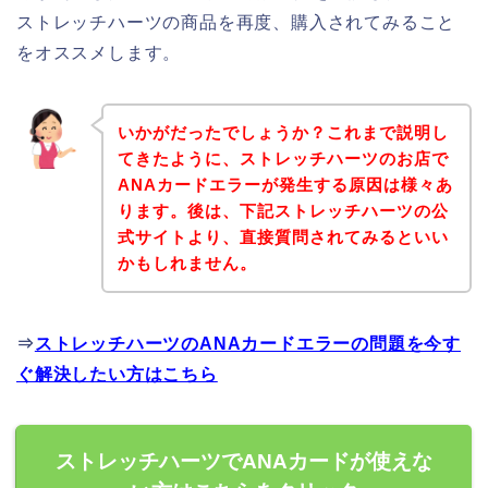
ストレッチハーツの商品を再度、購入されてみること
をオススメします。
いかがだったでしょうか？これまで説明し
てきたように、ストレッチハーツのお店で
ANAカードエラーが発生する原因は様々あ
ります。後は、下記ストレッチハーツの公
式サイトより、直接質問されてみるといい
かもしれません。
⇒
ストレッチハーツのANAカードエラーの問題を今す
ぐ解決したい方はこちら
ストレッチハーツでANAカードが使えな