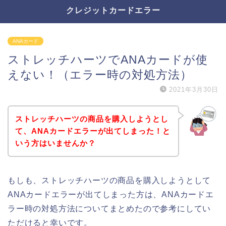
クレジットカードエラー
ANAカード
ストレッチハーツでANAカードが使
えない！（エラー時の対処方法）
2021年3月30日
ストレッチハーツの商品を購入しようとし
て、ANAカードエラーが出てしまった！と
いう方はいませんか？
もしも、ストレッチハーツの商品を購入しようとして
ANAカードエラーが出てしまった方は、ANAカードエ
ラー時の対処方法についてまとめたので参考にしてい
ただけると幸いです。