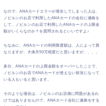
なので、ANAカードエラーが発生してしまった人は、
ノビルンのお店で利用したANAカードの会社に連絡を
して、ノビルンのお店で利用したANAカードの上限金
額がいくらなのか？を質問されるといいですよ♪
ちなみに、ANAカードの利用限度額は、人によって異
なりますが、大体月50万程度だと思いますが、、、。
多分、ANAカードの上限金額をオーバーしたことで、
ノビルンのお店でANAカードが使えない状況になって
いる人もいると思います。
そのような場合は、ノビルンのお店側に問題があるわ
けではありませんので、ANAカード会社に連絡をする