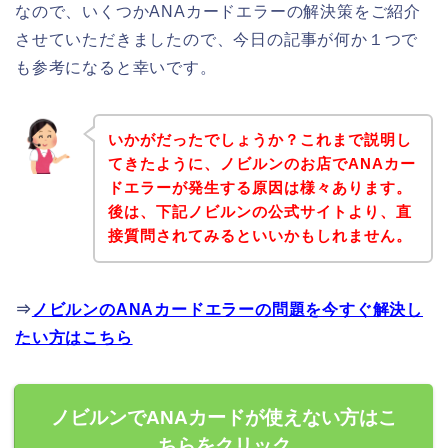
なので、いくつかANAカードエラーの解決策をご紹介
させていただきましたので、今日の記事が何か１つで
も参考になると幸いです。
いかがだったでしょうか？これまで説明し
てきたように、ノビルンのお店でANAカー
ドエラーが発生する原因は様々あります。
後は、下記ノビルンの公式サイトより、直
接質問されてみるといいかもしれません。
⇒
ノビルンのANAカードエラーの問題を今すぐ解決し
たい方はこちら
ノビルンでANAカードが使えない方はこ
ちらをクリック