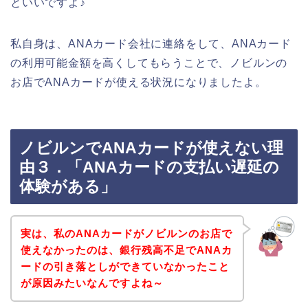
といいですよ♪
私自身は、ANAカード会社に連絡をして、ANAカード
の利用可能金額を高くしてもらうことで、ノビルンの
お店でANAカードが使える状況になりましたよ。
ノビルンでANAカードが使えない理
由３．「ANAカードの支払い遅延の
体験がある」
実は、私のANAカードがノビルンのお店で
使えなかったのは、銀行残高不足でANAカ
ードの引き落としができていなかったこと
が原因みたいなんですよね～