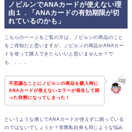
ノビルンでANAカードが使えない理
由１．「ANAカードの有効期限が切
れているのかも」
こちらのページをご覧の方は、ノビルンの商品のこと
をご存知だと思いますが、ノビルンの商品がANAカー
ドを使って購入できたらいいと思いませんか？で
も、、、。
不思議なことにノビルンの商品を購入時に
ANAカードが使えないエラーが発生して困
った状態になってしまった！
というような感じでANAカードが使えずに困っている
のではないでしょうか？実際私自身も同じような悩み