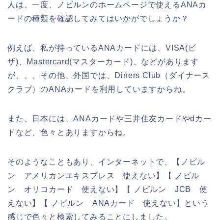
人は、一度、ノビルンのホームページで使えるANAカ
ードの種類を確認してみてはいかがでしょうか？
例えば、私が持っているANAカードには、VISA(ビ
ザ)、Mastercard(マスターカード)、などがあります
が、、、その他、外国では、Diners Club（ダイナース
クラブ）のANAカードを利用していますからね。
また、日本には、ANAカードや三井住友カードやdカー
ドなど、色々とありますからね。
そのようなこともあり、インターネットで、【ノビル
ン アメリカンエキスプレス 使えない】【 ノビル
ン オリコカード 使えない】【 ノビルン JCB 使
えない】【 ノビルン ANAカード 使えない】という
感じで色々と検索してみることにしました。