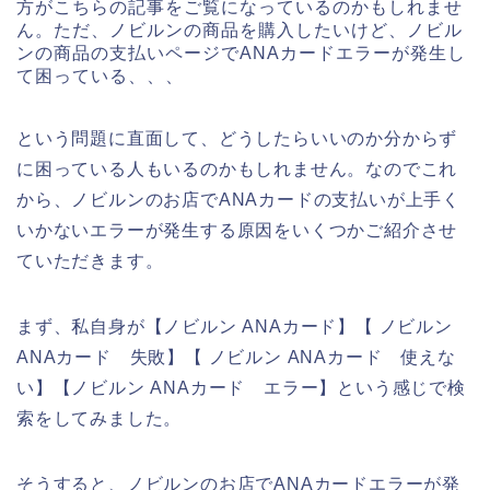
方がこちらの記事をご覧になっているのかもしれませ
ん。ただ、ノビルンの商品を購入したいけど、ノビル
ンの商品の支払いページでANAカードエラーが発生し
て困っている、、、
という問題に直面して、どうしたらいいのか分からず
に困っている人もいるのかもしれません。なのでこれ
から、ノビルンのお店でANAカードの支払いが上手く
いかないエラーが発生する原因をいくつかご紹介させ
ていただきます。
まず、私自身が【ノビルン ANAカード】【 ノビルン
ANAカード 失敗】【 ノビルン ANAカード 使えな
い】【ノビルン ANAカード エラー】という感じで検
索をしてみました。
そうすると、ノビルンのお店でANAカードエラーが発