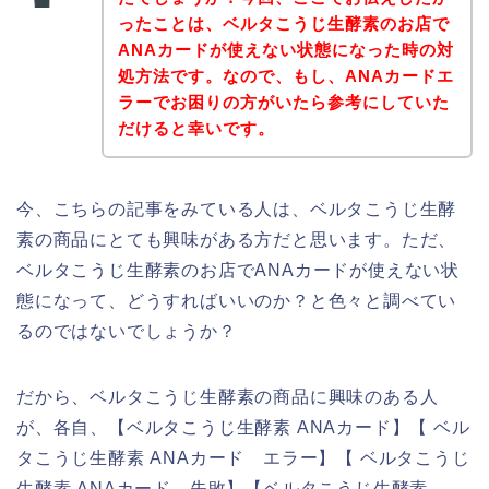
ったことは、ベルタこうじ生酵素のお店で
ANAカードが使えない状態になった時の対
処方法です。なので、もし、ANAカードエ
ラーでお困りの方がいたら参考にしていた
だけると幸いです。
今、こちらの記事をみている人は、ベルタこうじ生酵
素の商品にとても興味がある方だと思います。ただ、
ベルタこうじ生酵素のお店でANAカードが使えない状
態になって、どうすればいいのか？と色々と調べてい
るのではないでしょうか？
だから、ベルタこうじ生酵素の商品に興味のある人
が、各自、【ベルタこうじ生酵素 ANAカード】【 ベル
タこうじ生酵素 ANAカード エラー】【 ベルタこうじ
生酵素 ANAカード 失敗】【ベルタこうじ生酵素