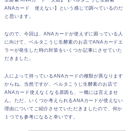
ANAカード 使えない】という感じで調べているのだ
と思います。
なので、今回は、ANAカードが使えずに困っている人
に向けて、ベルタこうじ生酵素のお店でANAカードエ
ラーが発生した時の対策をいくつか記事にさせていた
だきました。
人によって持っているANAカードの種類が異なります
からね。当然ですが、ベルタこうじ生酵素のお店で
ANAカード使えなくなる原因も、一概には言えませ
ん。ただ、いくつか考えられるANAカードが使えない
理由についてご紹介させていただきましたので、何か
１つでも参考になると幸いです。