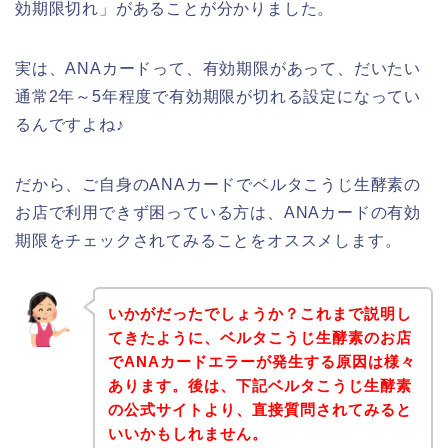
効期限切れ」があることが分かりました。
実は、ANAカードって、有効期限があって、だいたい
通常2年～5年程度で有効期限が切れる設定になってい
るんですよね♪
だから、ご自身のANAカードでベルタこうじ生酵素の
お店で利用できず困っている方は、ANAカードの有効
期限をチェックされてみることをオススメします。
いかがだったでしょうか？これまで説明し
てきたように、ベルタこうじ生酵素のお店
でANAカードエラーが発生する原因は様々
あります。後は、下記ベルタこうじ生酵素
の公式サイトより、直接質問されてみると
いいかもしれません。