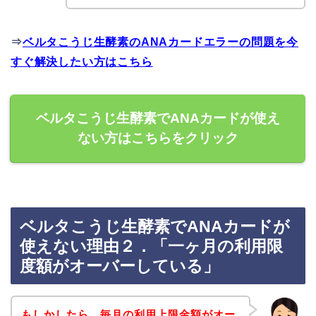
⇒
ベルタこうじ生酵素のANAカードエラーの問題を今
すぐ解決したい方はこちら
ベルタこうじ生酵素でANAカードが使え
ない方はこちらをクリック
ベルタこうじ生酵素でANAカードが
使えない理由２．「一ヶ月の利用限
度額がオーバーしている」
もしかしたら、毎月の利用上限金額がオー