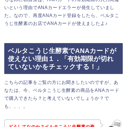
いという理由でANAカードエラーが発生していまし
た。なので、再度ANAカード登録をしたら、ベルタこ
うじ生酵素のお店でANAカードが使えましたよ♪
ベルタこうじ生酵素でANAカードが
使えない理由１．「有効期限が切れ
ていないかをチェックする！」
こちらの記事をご覧の方にお聞きしたいのですが、あ
なたは、今、ベルタこうじ生酵素の商品をANAカード
で購入できたら？と考えていないでしょうか？で
も、、、。
どうしてなのか？ベルタこうじ生酵素の商