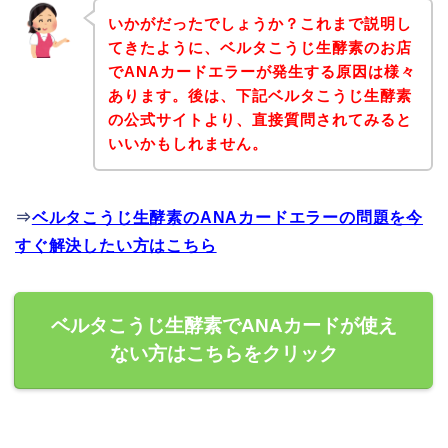
いかがだったでしょうか？これまで説明し
てきたように、ベルタこうじ生酵素のお店
でANAカードエラーが発生する原因は様々
あります。後は、下記ベルタこうじ生酵素
の公式サイトより、直接質問されてみると
いいかもしれません。
⇒
ベルタこうじ生酵素のANAカードエラーの問題を今
すぐ解決したい方はこちら
ベルタこうじ生酵素でANAカードが使え
ない方はこちらをクリック