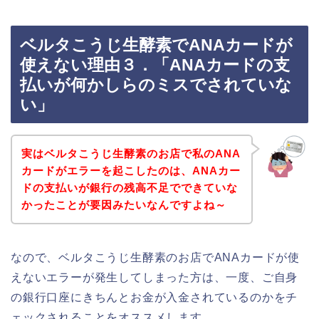
ベルタこうじ生酵素でANAカードが
使えない理由３．「ANAカードの支
払いが何かしらのミスでされていな
い」
実はベルタこうじ生酵素のお店で私のANA
カードがエラーを起こしたのは、ANAカー
ドの支払いが銀行の残高不足でできていな
かったことが要因みたいなんですよね～
なので、ベルタこうじ生酵素のお店でANAカードが使
えないエラーが発生してしまった方は、一度、ご自身
の銀行口座にきちんとお金が入金されているのかをチ
ェックされることをオススメします。