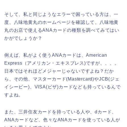
そして、私と同じようなエラーで困っている方は、一
度、八味地黄丸のホームページを確認して、八味地黄
丸のお店で使えるANAカードの種類を調べてみてはい
かがでしょうか？
例えば、私がよく使うANAカードは、American
Express（アメリカン・エキスプレス)ですが、、、。
日本ではそれほどメジャーじゃないですよね？だか
ら、その他、マスターカード(Mastercard)やJCB(ジェ
イシービー)、VISA(ビザ)カードなども持っているんで
すよね。
また、三井住友カードを持っている人や、dカード、
ANAカードなど、色々なANAカードを使っている人が