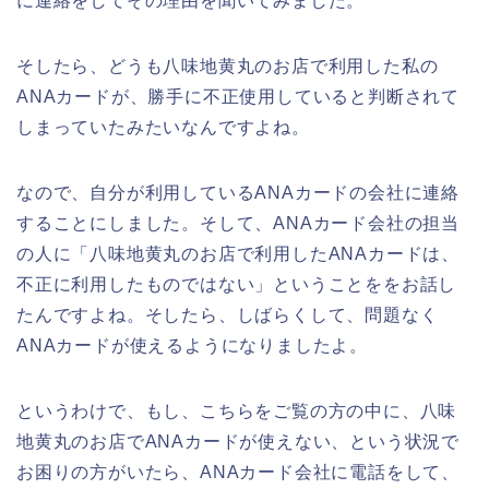
に連絡をしてその理由を聞いてみました。
そしたら、どうも八味地黄丸のお店で利用した私の
ANAカードが、勝手に不正使用していると判断されて
しまっていたみたいなんですよね。
なので、自分が利用しているANAカードの会社に連絡
することにしました。そして、ANAカード会社の担当
の人に「八味地黄丸のお店で利用したANAカードは、
不正に利用したものではない」ということををお話し
たんですよね。そしたら、しばらくして、問題なく
ANAカードが使えるようになりましたよ。
というわけで、もし、こちらをご覧の方の中に、八味
地黄丸のお店でANAカードが使えない、という状況で
お困りの方がいたら、ANAカード会社に電話をして、