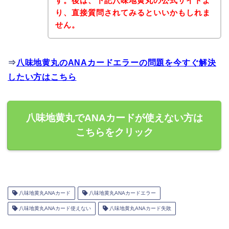
す。後は、下記八味地黄丸の公式サイトよ
り、直接質問されてみるといいかもしれま
せん。
⇒
八味地黄丸のANAカードエラーの問題を今すぐ解決
したい方はこちら
八味地黄丸でANAカードが使えない方は
こちらをクリック
八味地黄丸ANAカード
八味地黄丸ANAカードエラー
八味地黄丸ANAカード使えない
八味地黄丸ANAカード失敗