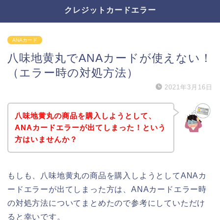
クレジットカードエラー
ANAカード
八味地黄丸でANAカードが使えない！
（エラー時の対処方法）
2021年3月16日
八味地黄丸の商品を購入しようとして、
ANAカードエラーが出てしまった！という
方はいませんか？
もしも、八味地黄丸の商品を購入しようとしてANAカ
ードエラーが出てしまった方は、ANAカードエラー時
の対処方法についてまとめたので参考にしていただけ
ると幸いです。