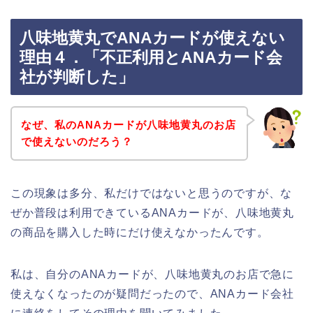
八味地黄丸でANAカードが使えない
理由４．「不正利用とANAカード会
社が判断した」
なぜ、私のANAカードが八味地黄丸のお店
で使えないのだろう？
この現象は多分、私だけではないと思うのですが、な
ぜか普段は利用できているANAカードが、八味地黄丸
の商品を購入した時にだけ使えなかったんです。
私は、自分のANAカードが、八味地黄丸のお店で急に
使えなくなったのが疑問だったので、ANAカード会社