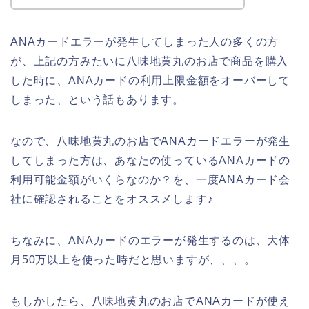
ANAカードエラーが発生してしまった人の多くの方
が、上記の方みたいに八味地黄丸のお店で商品を購入
した時に、ANAカードの利用上限金額をオーバーして
しまった、という話もあります。
なので、八味地黄丸のお店でANAカードエラーが発生
してしまった方は、あなたの使っているANAカードの
利用可能金額がいくらなのか？を、一度ANAカード会
社に確認されることをオススメします♪
ちなみに、ANAカードのエラーが発生するのは、大体
月50万以上を使った時だと思いますが、、、。
もしかしたら、八味地黄丸のお店でANAカードが使え