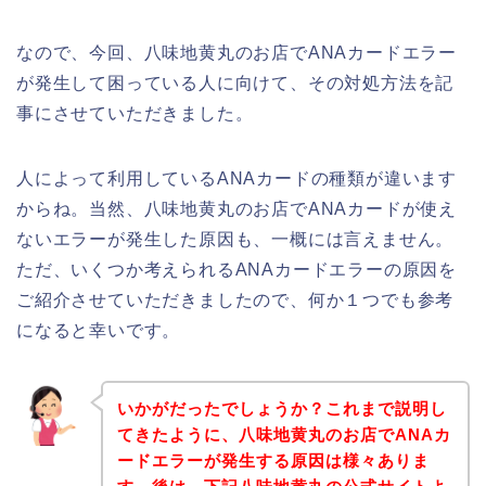
なので、今回、八味地黄丸のお店でANAカードエラー
が発生して困っている人に向けて、その対処方法を記
事にさせていただきました。
人によって利用しているANAカードの種類が違います
からね。当然、八味地黄丸のお店でANAカードが使え
ないエラーが発生した原因も、一概には言えません。
ただ、いくつか考えられるANAカードエラーの原因を
ご紹介させていただきましたので、何か１つでも参考
になると幸いです。
いかがだったでしょうか？これまで説明し
てきたように、八味地黄丸のお店でANAカ
ードエラーが発生する原因は様々ありま