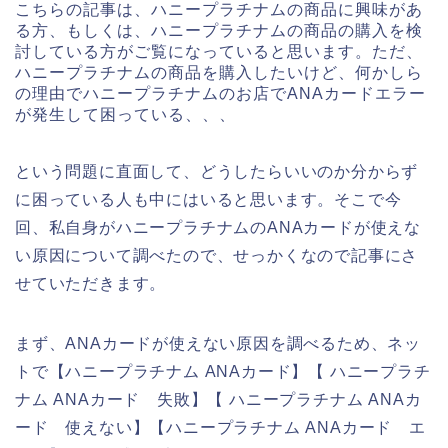
こちらの記事は、ハニープラチナムの商品に興味があ
る方、もしくは、ハニープラチナムの商品の購入を検
討している方がご覧になっていると思います。ただ、
ハニープラチナムの商品を購入したいけど、何かしら
の理由でハニープラチナムのお店でANAカードエラー
が発生して困っている、、、
という問題に直面して、どうしたらいいのか分からず
に困っている人も中にはいると思います。そこで今
回、私自身がハニープラチナムのANAカードが使えな
い原因について調べたので、せっかくなので記事にさ
せていただきます。
まず、ANAカードが使えない原因を調べるため、ネッ
トで【ハニープラチナム ANAカード】【 ハニープラチ
ナム ANAカード 失敗】【 ハニープラチナム ANAカ
ード 使えない】【ハニープラチナム ANAカード エ