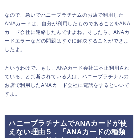
なので、急いでハニープラチナムのお店で利用した
ANAカードは、自分が利用したものであることをANA
カード会社に連絡したんですよね。そしたら、ANAカ
ードエラーなどの問題はすぐに解決することができま
したよ。
というわけで、もし、ANAカード会社に不正利用され
ている、と判断されている人は、ハニープラチナムの
お店で利用したANAカード会社に電話をするといいで
すよ。
ハニープラチナムでANAカードが使
えない理由５．「ANAカードの種類