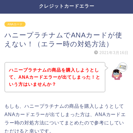
クレジットカードエラー
ANAカード
ハニープラチナムでANAカードが使
えない！（エラー時の対処方法）
2021年3月16日
ハニープラチナムの商品を購入しようとし
て、ANAカードエラーが出てしまった！と
いう方はいませんか？
もしも、ハニープラチナムの商品を購入しようとして
ANAカードエラーが出てしまった方は、ANAカードエ
ラー時の対処方法についてまとめたので参考にしてい
ただけると幸いです。