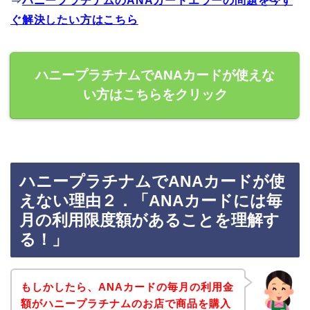
⇒
ハニープラチナムのANAカードエラーの問題を今す
ぐ解決したい方はこちら
ハニープラチナムでANAカードが使えな
い方はこちらをクリック
ハニープラチナムでANAカードが使
えない理由２．「ANAカードには毎
月の利用限度額があることを理解す
る！」
もしかしたら、ANAカードの毎月の利用金
額がハニープラチナムのお店で商品を購入