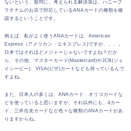
ないという、疑問に、考えられる解決策は、ハニープ
ラチナムのお店で対応しているANAカードの種類を確
認するということです。
例えば、私がよく使うANAカードは、American
Express（アメリカン・エキスプレス)ですが、、、。
日本ではそれほどメジャーじゃないですよね？だか
ら、その他、マスターカード(Mastercard)やJCB(ジェ
イシービー)、VISA(ビザ)カードなども持っているんで
すよね。
また、日本人の多くは、ANAカード、オリコカードな
どを使っていると思いますが、それ以外にも、dカー
ド、三井住友カードなど色々な種類のANAカードがあ
りますからね。