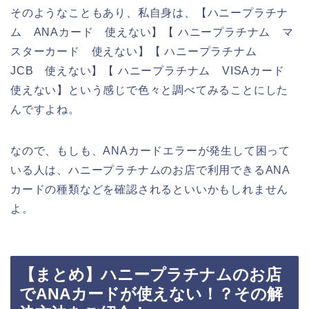
そのようなこともあり、私自身は、【ハニープラチナ
ム ANAカード 使えない】【 ハニープラチナム マ
スターカード 使えない】【 ハニープラチナム
JCB 使えない】【 ハニープラチナム VISAカード
使えない】という感じで色々と調べてみることにした
んですよね。
なので、もしも、ANAカードエラーが発生して困って
いる人は、ハニープラチナムのお店で利用できるANA
カードの種類などを確認されるといいかもしれません
よ。
【まとめ】ハニープラチナムのお店
でANAカードが使えない！？その解