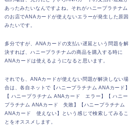
あったみたいなんですよね。それがハニープラチナム
のお店でANAカードが使えないエラーが発生した原因
みたいです。
多分ですが、ANAカードの支払い遅延という問題を解
決すれば、ハニープラチナムの商品を購入する時に
ANAカードは使えるようになると思います。
それでも、ANAカードが使えない問題が解決しない場
合は、各自ネットで【ハニープラチナム ANAカード】
【 ハニープラチナム ANAカード エラー】【 ハニー
プラチナム ANAカード 失敗】【ハニープラチナム
ANAカード 使えない】という感じで検索してみるこ
とをオススメします。