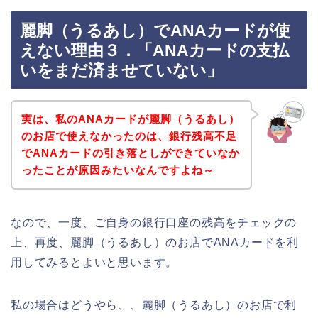
麗脚（うるあし）でANAカードが使
えない理由３．「ANAカードの支払
いをまだ済ませていない」
実は、私のANAカードが麗脚（うるあし）
のお店で使えなかったのは、銀行残高不足
でANAカードの引き落としができていなか
ったことが原因みたいなんですよね～
なので、一度、ご自身の銀行口座の残高をチェックの
上、再度、麗脚（うるあし）のお店でANAカードを利
用してみるとよいと思います。
私の場合はどうやら、、麗脚（うるあし）のお店で利