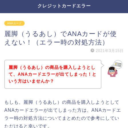
クレジットカードエラー
ANAカード
麗脚（うるあし）でANAカードが使
えない！（エラー時の対処方法）
2021年3月15日
麗脚（うるあし）の商品を購入しようとし
て、ANAカードエラーが出てしまった！と
いう方はいませんか？
もしも、麗脚（うるあし）の商品を購入しようとして
ANAカードエラーが出てしまった方は、ANAカードエ
ラー時の対処方法についてまとめたので参考にしてい
ただけると幸いです。