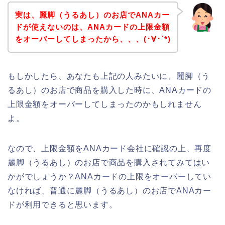
実は、麗脚（うるあし）のお店でANAカー
ドが使えないのは、ANAカードの上限金額
をオーバーしてしまったから、、、(･∀･`*)
もしかしたら、あなたも上記の人みたいに、麗脚（う
るあし）のお店で商品を購入した時に、ANAカードの
上限金額をオーバーしてしまったのかもしれません
よ。
なので、上限金額をANAカード会社に確認の上、再度
麗脚（うるあし）のお店で商品を購入されてみてはい
かがでしょうか？ANAカードの上限をオーバーしてい
なければ、普通に麗脚（うるあし）のお店でANAカー
ドが利用できると思います。