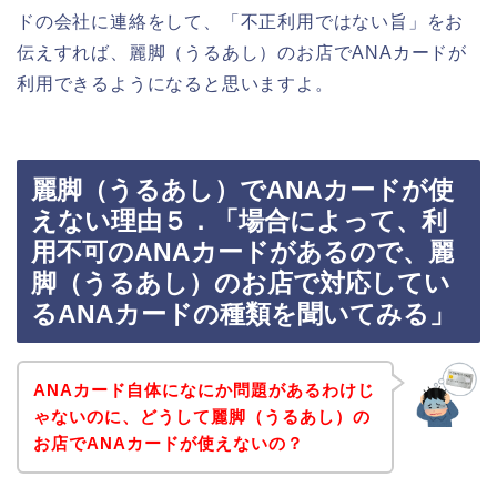
ドの会社に連絡をして、「不正利用ではない旨」をお
伝えすれば、麗脚（うるあし）のお店でANAカードが
利用できるようになると思いますよ。
麗脚（うるあし）でANAカードが使
えない理由５．「場合によって、利
用不可のANAカードがあるので、麗
脚（うるあし）のお店で対応してい
るANAカードの種類を聞いてみる」
ANAカード自体になにか問題があるわけじ
ゃないのに、どうして麗脚（うるあし）の
お店でANAカードが使えないの？