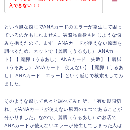
入できない！！
という風な感じでANAカードのエラーが発生して困っ
ているのかもしれません。実際私自身も同じような悩
みを抱えたので、まず、ANAカードが使えない原因を
調べるため、ネットで【麗脚（うるあし） ANAカー
ド】【 麗脚（うるあし） ANAカード 失敗】【 麗脚
（うるあし） ANAカード 使えない】【麗脚（うるあ
し） ANAカード エラー】という感じで検索をしてみ
ました。
そのような感じで色々と調べてみた所、「有効期限切
れ」がANAカードが使えない原因の１つであることが
分かりました。なので、麗脚（うるあし）のお店で
ANAカードが使えないエラーが発生してしまった人は