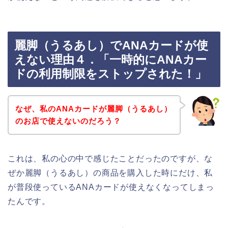
麗脚（うるあし）でANAカードが使
えない理由４．「一時的にANAカー
ドの利用制限をストップされた！」
なぜ、私のANAカードが麗脚（うるあし）
のお店で使えないのだろう？
これは、私の心の中で感じたことだったのですが、な
ぜか麗脚（うるあし）の商品を購入した時にだけ、私
が普段使っているANAカードが使えなくなってしまっ
たんです。