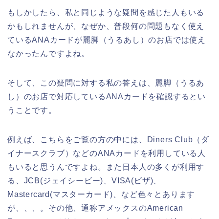
もしかしたら、私と同じような疑問を感じた人もいる
かもしれませんが、なぜか、普段何の問題もなく使え
ているANAカードが麗脚（うるあし）のお店では使え
なかったんですよね。
そして、この疑問に対する私の答えは、麗脚（うるあ
し）のお店で対応しているANAカードを確認するとい
うことです。
例えば、こちらをご覧の方の中には、Diners Club（ダ
イナースクラブ）などのANAカードを利用している人
もいると思うんですよね。また日本人の多くが利用す
る、JCB(ジェイシービー)、VISA(ビザ)、
Mastercard(マスターカード)、など色々とあります
が、、、。その他、通称アメックスのAmerican