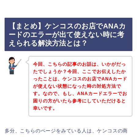
【まとめ】ケンコスのお店でANAカ
ードのエラーが出て使えない時に考
えられる解決方法とは？
今回、こちらの記事のお話は、いかがだっ
たでしょうか？今回、ここでお伝えしたか
ったことは、ケンコスのお店でANAカード
が使えない状態になった時の対処方法で
す。なので、もし、ANAカードエラーでお
困りの方がいたら参考にしていただけると
幸いです。
多分、こちらのページをみている人は、ケンコスの商