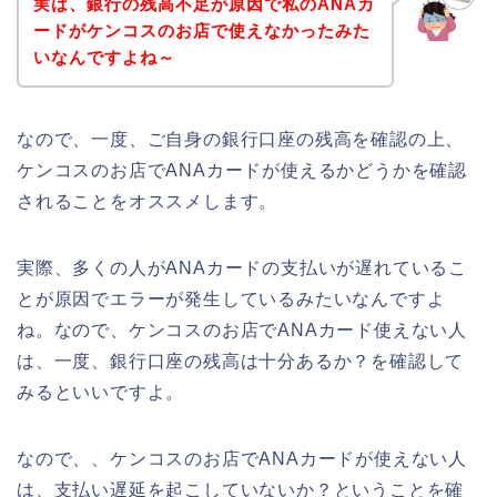
実は、銀行の残高不足が原因で私のANAカ
ードがケンコスのお店で使えなかったみた
いなんですよね～
なので、一度、ご自身の銀行口座の残高を確認の上、
ケンコスのお店でANAカードが使えるかどうかを確認
されることをオススメします。
実際、多くの人がANAカードの支払いが遅れているこ
とが原因でエラーが発生しているみたいなんですよ
ね。なので、ケンコスのお店でANAカード使えない人
は、一度、銀行口座の残高は十分あるか？を確認して
みるといいですよ。
なので、、ケンコスのお店でANAカードが使えない人
は、支払い遅延を起こしていないか？ということを確